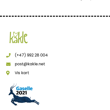
(+47) 992 28 004
post@kakle.net
Vis kart