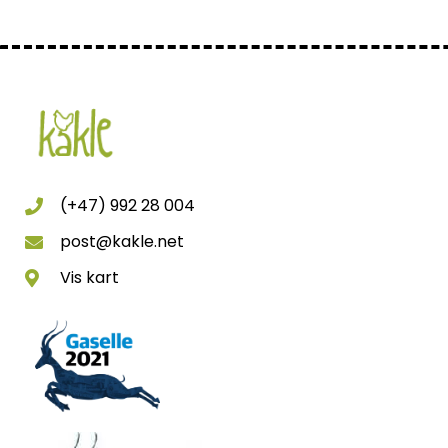
(+47) 992 28 004
post@kakle.net
Vis kart