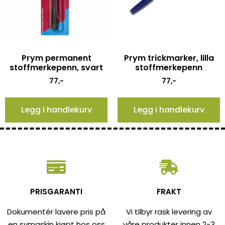
Prym permanent
Prym trickmarker, lilla
stoffmerkepenn, svart
stoffmerkepenn
77
,-
77
,-
Legg i handlekurv
Legg i handlekurv
PRISGARANTI
FRAKT
Dokumentér lavere pris på
Vi tilbyr rask levering av
en symaskin kjøpt hos oss
våre produkter innen 2-3