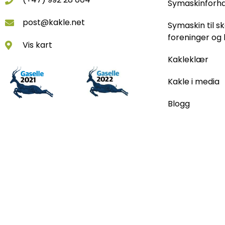
Symaskinforh
post@kakle.net
Symaskin til sk
foreninger og 
Vis kart
Kakleklær
Kakle i media
Blogg