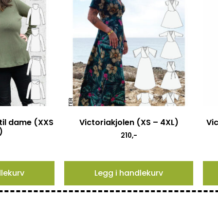
 til dame (XXS
Victoriakjolen (XS – 4XL)
Vic
)
210
,-
dlekurv
Legg i handlekurv