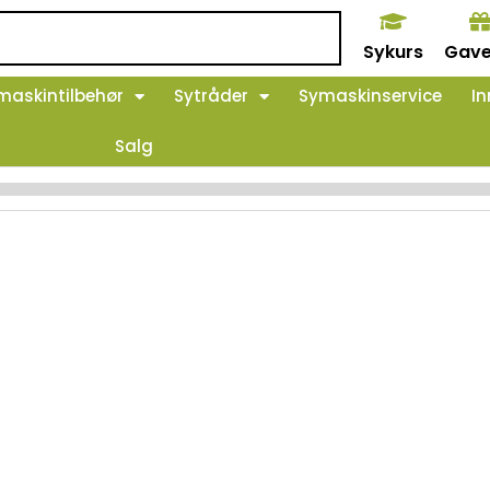
Sykurs
Gave
maskintilbehør
Sytråder
Symaskinservice
In
Salg