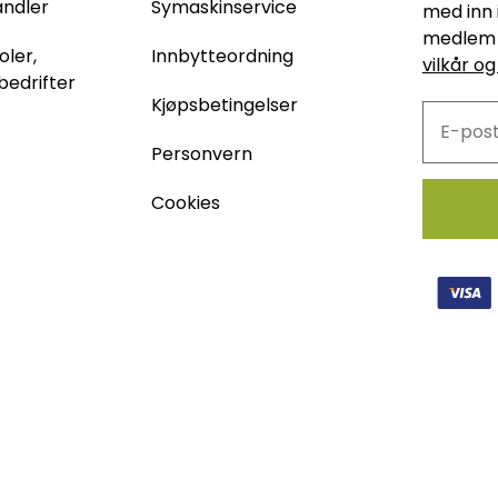
andler
Symaskinservice
med inn 
medlem 
oler,
Innbytteordning
vilkår og
bedrifter
Kjøpsbetingelser
Personvern
Cookies