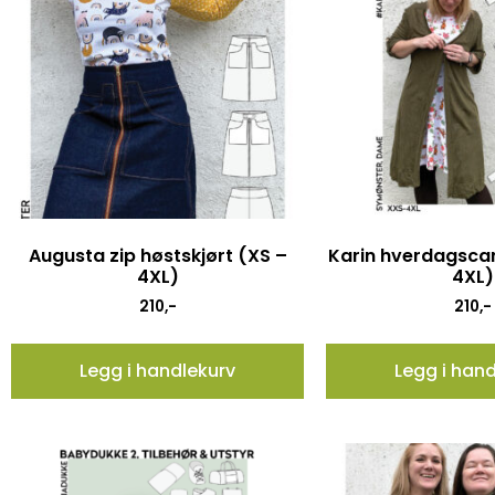
Augusta zip høstskjørt (XS –
Karin hverdagsca
4XL)
4XL)
210
,-
210
,-
Legg i handlekurv
Legg i han