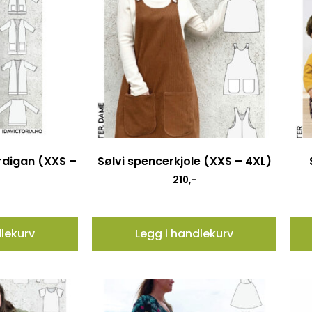
rdigan (XXS –
Sølvi spencerkjole (XXS – 4XL)
210
,-
dlekurv
Legg i handlekurv