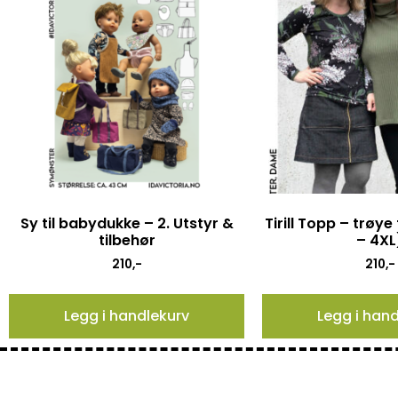
Sy til babydukke – 2. Utstyr &
Tirill Topp – trøye
tilbehør
– 4XL
210
,-
210
,-
Legg i handlekurv
Legg i han