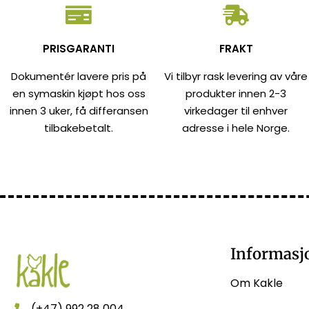
PRISGARANTI
FRAKT
Dokumentér lavere pris på
Vi tilbyr rask levering av våre
en symaskin kjøpt hos oss
produkter innen 2-3
innen 3 uker, få differansen
virkedager til enhver
tilbakebetalt.
adresse i hele Norge.
Informasj
Om Kakle
(+47) 992 28 004