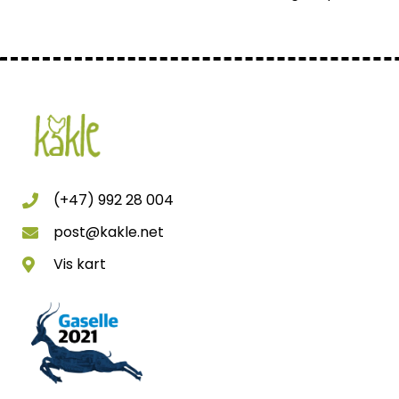
(+47) 992 28 004
post@kakle.net
Vis kart