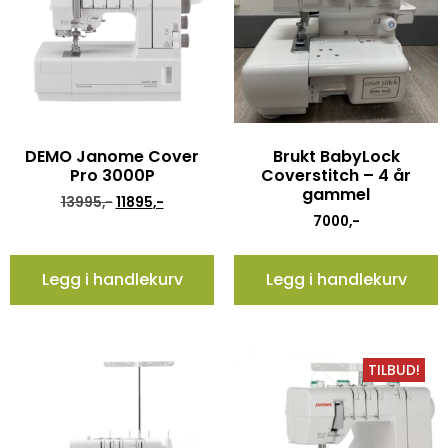
DEMO Janome Cover
Brukt BabyLock
Pro 3000P
Coverstitch – 4 år
gammel
13995
,-
11895
,-
7000
,-
Legg i handlekurv
Legg i handlekurv
TILBUD!