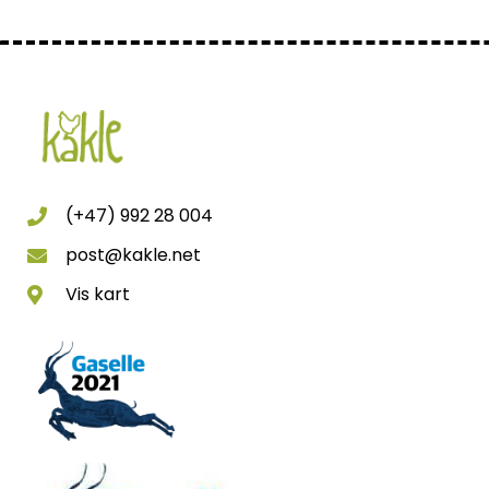
(+47) 992 28 004
post@kakle.net
Vis kart