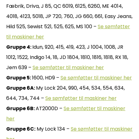
Fæbrik, Driva, J 85, QC 6019, 6125, 6260, ME 4014,
4018, 4123, 5018, JP 720, 760, JG 660, 661, Easy Jeans,
Hild 525, Sewist 521, 525, 625, MS 100 –
Se sømføtter
til maskiner her
Gruppe 4:
Idun, 920, 415, 419, 423, J 1004, 1008, JR
1012, 1522, Indigo 14, 18, JD 1804, 1810, 1816, 1818, RX 18,
Jem 639 –
Se sømføtter til maskiner her
Gruppe 5:
1600, HD9 –
Se sømføtter til maskiner her
Gruppe 6A:
My Lock 204, 990, 454, 534, 554, 634,
644, 734, 744 –
Se sømføtter til maskiner her
Gruppe 6B:
AT2000D –
Se sømføtter til maskiner
her
Gruppe 6C:
My Lock 134 –
Se sømføtter til maskiner