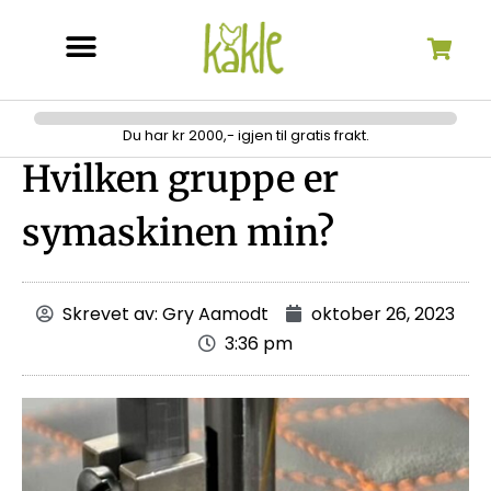
Søk etter:
Du har kr 2000,- igjen til gratis frakt.
Hvilken gruppe er
symaskinen min?
Skrevet av:
Gry Aamodt
oktober 26, 2023
3:36 pm