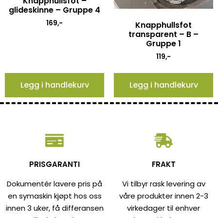
Knapphullsfot –
glideskinne – Gruppe 4
169
,-
Knapphullsfot
transparent – B –
Gruppe 1
119
,-
Legg i handlekurv
Legg i handlekurv
PRISGARANTI
FRAKT
Dokumentér lavere pris på
Vi tilbyr rask levering av
en symaskin kjøpt hos oss
våre produkter innen 2-3
innen 3 uker, få differansen
virkedager til enhver