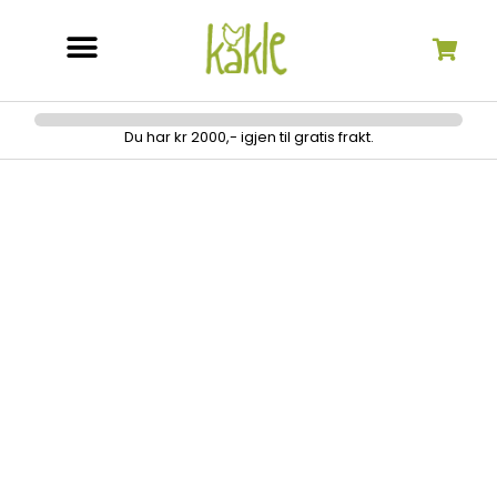
Søk etter:
Du har kr 2000,- igjen til gratis frakt.
Knapphullsfot