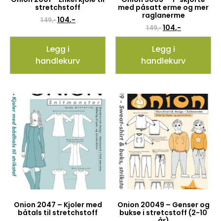
stretchstoff
med påsatt erme og mer
raglanerme
104
,-
149
,-
104
,-
149
,-
Legg i
Legg i
handlekurv
handlekurv
Onion 2047 – Kjoler med
Onion 20049 – Genser og
båtals til stretchstoff
bukse i stretcstoff (2-10
år)