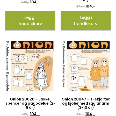
104
,-
149
,-
104
,-
149
,-
Legg i
Legg i
handlekurv
handlekurv
Onion 20020 – Jakke,
Onion 20047 – T-skjorter
spencer og pagodelue (2-
og kjoler med raglanarm
8 år)
(3-10 år)
104
,-
104
,-
149
,-
149
,-