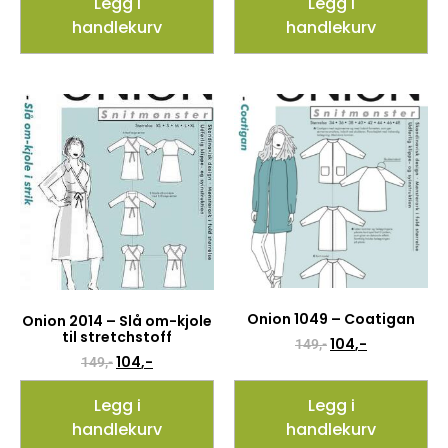
Legg i
Legg i
handlekurv
handlekurv
Onion 1049 – Coatigan
Onion 2014 – Slå om-kjole
til stretchstoff
104
,-
149
,-
104
,-
149
,-
Legg i
Legg i
handlekurv
handlekurv