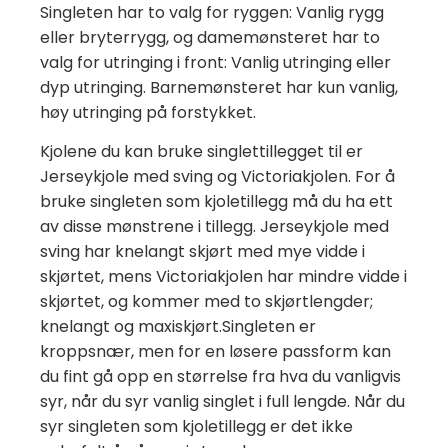
Singleten har to valg for ryggen: Vanlig rygg
eller bryterrygg, og damemønsteret har to
valg for utringing i front: Vanlig utringing eller
dyp utringing. Barnemønsteret har kun vanlig,
høy
utringing på forstykket.
Kjolene du kan bruke singlettillegget til er
Jerseykjole med sving og Victoriakjolen. For å
bruke singleten som kjoletillegg må du ha ett
av disse mønstrene i tillegg. Jerseykjole med
sving har knelangt skjørt med mye vidde i
skjørtet, mens Victoriakjolen har
mindre vidde i
skjørtet, og kommer med to skjørtlengder;
knelangt og maxiskjørt.Singleten er
kroppsnær, men for en løsere passform kan
du fint gå opp en størrelse fra hva du vanligvis
syr, når du syr vanlig singlet i full lengde. Når du
syr singleten som kjoletillegg er det ikke