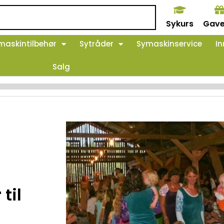
Sykurs
Gave
maskintilbehør
Sytråder
Symaskinservice
In
Salg
til