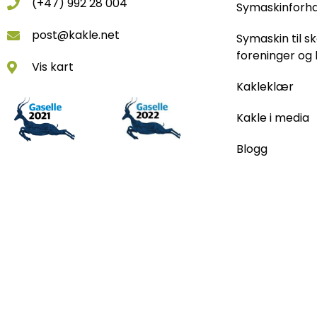
(+47) 992 28 004
Symaskinforh
post@kakle.net
Symaskin til sk
foreninger og 
Vis kart
Kakleklær
Kakle i media
Blogg