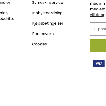
andler
Symaskinservice
med inn 
medlem 
oler,
Innbytteordning
vilkår og
bedrifter
Kjøpsbetingelser
Personvern
Cookies