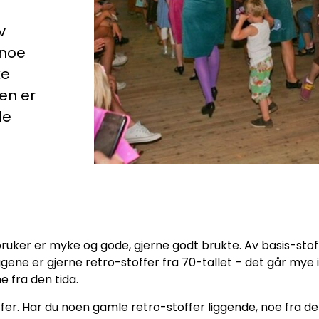
v
 noe
ke
en er
le
g bruker er myke og gode, gjerne godt brukte. Av basis-sto
ggene er gjerne retro-stoffer fra 70-tallet – det går mye
 fra den tida.
toffer. Har du noen gamle retro-stoffer liggende, noe fra 