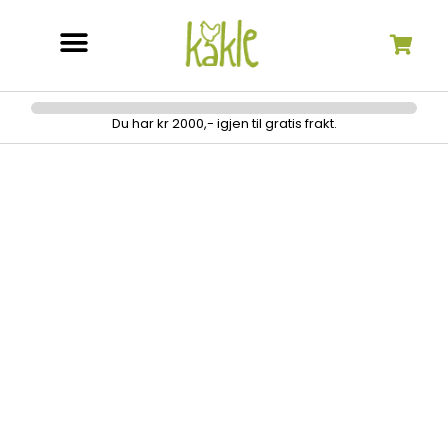
Søk etter:
Du har kr 2000,- igjen til gratis frakt.
Prym syl