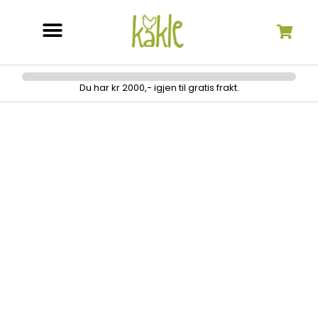
Søk etter:
Du har kr 2000,- igjen til gratis frakt.
Prymadonna sømbyste