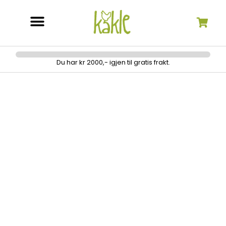
Søk etter:
Du har kr 2000,- igjen til gratis frakt.
Blondefot og faldegide