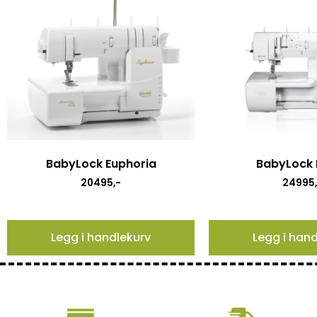
BabyLock Euphoria
BabyLock 
20495
,-
24995
Legg i handlekurv
Legg i han