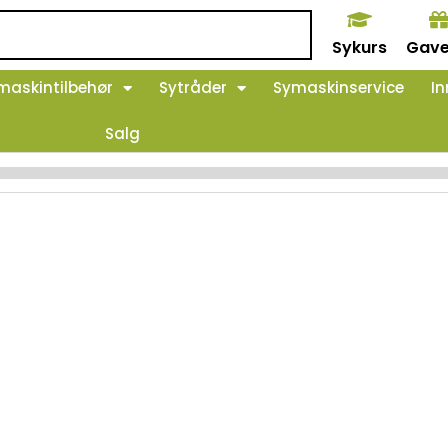
Sykurs
Gave
maskintilbehør
Sytråder
Symaskinservice
In
Salg