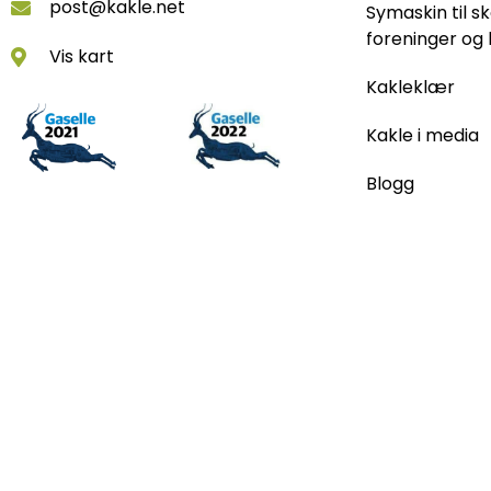
post@kakle.net
Symaskin til sk
foreninger og 
Vis kart
Kakleklær
Kakle i media
Blogg