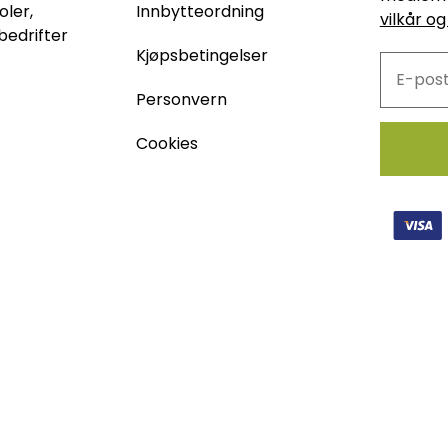
oler,
Innbytteordning
vilkår og
bedrifter
Kjøpsbetingelser
Personvern
Cookies