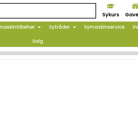
Sykurs
Gave
maskintilbehør
Sytråder
Symaskinservice
In
Salg