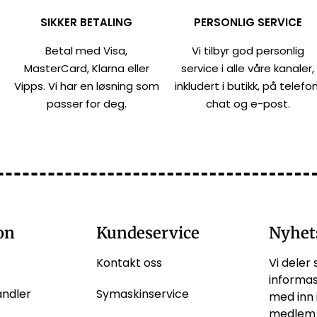
SIKKER BETALING
PERSONLIG SERVICE
Betal med Visa,
Vi tilbyr god personlig
MasterCard, Klarna eller
service i alle våre kanaler,
Vipps. Vi har en løsning som
inkludert i butikk, på telefon
passer for deg.
chat og e-post.
on
Kundeservice
Nyhet
Kontakt oss
Vi deler 
informas
andler
Symaskinservice
med inn 
medlem 