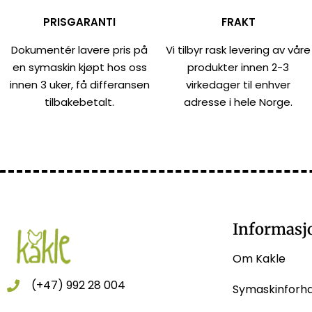
PRISGARANTI
FRAKT
Dokumentér lavere pris på
Vi tilbyr rask levering av våre
en symaskin kjøpt hos oss
produkter innen 2-3
innen 3 uker, få differansen
virkedager til enhver
tilbakebetalt.
adresse i hele Norge.
Informasj
Om Kakle
(+47) 992 28 004
Symaskinforh