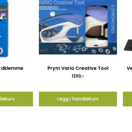
ordklemme
Prym Vario Creative Tool
Ve
1200
,-
dlekurv
Legg i handlekurv