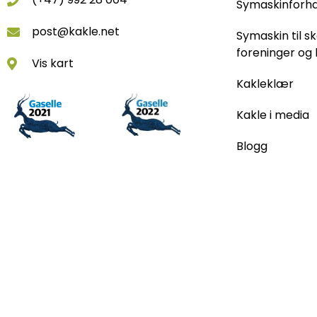
Symaskinforh
post@kakle.net
Symaskin til sk
foreninger og 
Vis kart
Kakleklær
Kakle i media
Blogg