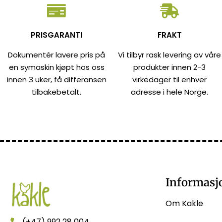
PRISGARANTI
FRAKT
Dokumentér lavere pris på
Vi tilbyr rask levering av våre
en symaskin kjøpt hos oss
produkter innen 2-3
innen 3 uker, få differansen
virkedager til enhver
tilbakebetalt.
adresse i hele Norge.
Informasj
Om Kakle
(+47) 992 28 004