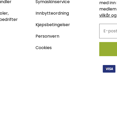
andler
Symaskinservice
med inn 
medlem 
oler,
Innbytteordning
vilkår og
bedrifter
Kjøpsbetingelser
Personvern
Cookies