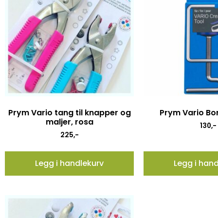
Prym Vario tang til knapper og
Prym Vario B
maljer, rosa
130
,-
225
,-
Legg i handlekurv
Legg i han