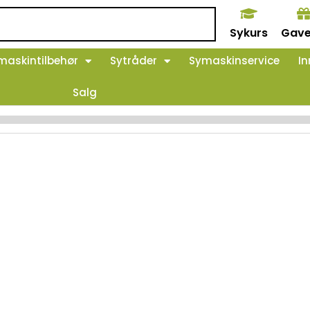
Sykurs
Gave
maskintilbehør
Sytråder
Symaskinservice
In
Salg