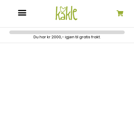
Søk etter:
Du har kr 2000,- igjen til gratis frakt.
Janome Embla