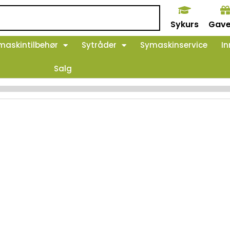
Sykurs
Gave
maskintilbehør
Sytråder
Symaskinservice
In
Salg
der for pærebytt