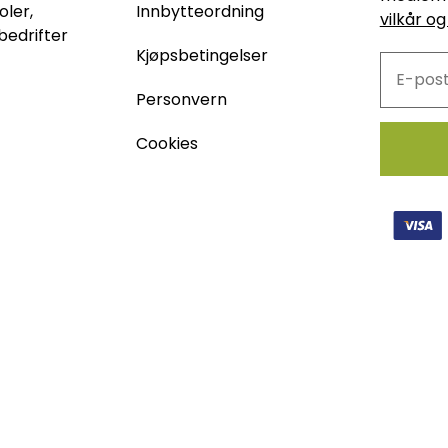
oler,
Innbytteordning
vilkår og
bedrifter
Kjøpsbetingelser
Personvern
Cookies