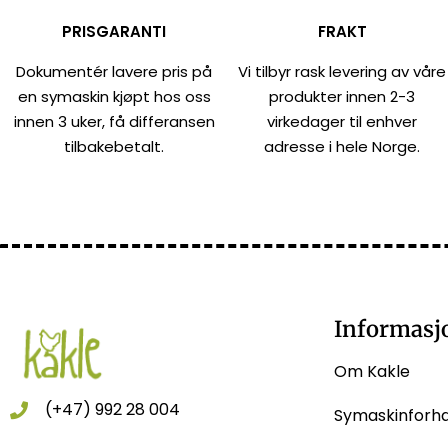
PRISGARANTI
FRAKT
Dokumentér lavere pris på
Vi tilbyr rask levering av våre
en symaskin kjøpt hos oss
produkter innen 2-3
innen 3 uker, få differansen
virkedager til enhver
tilbakebetalt.
adresse i hele Norge.
Informasj
Om Kakle
(+47) 992 28 004
Symaskinforh