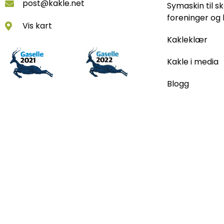
post@kakle.net
Symaskin til sk
foreninger og 
Vis kart
Kakleklær
Kakle i media
Blogg