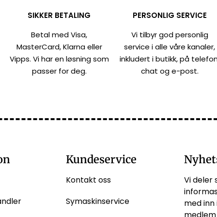
SIKKER BETALING
PERSONLIG SERVICE
Betal med Visa,
Vi tilbyr god personlig
MasterCard, Klarna eller
service i alle våre kanaler,
Vipps. Vi har en løsning som
inkludert i butikk, på telefon
passer for deg.
chat og e-post.
on
Kundeservice
Nyhet
Kontakt oss
Vi deler 
informas
andler
Symaskinservice
med inn 
medlem 