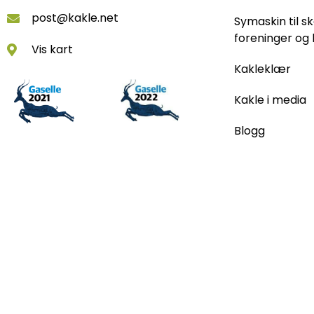
post@kakle.net
Symaskin til sk
foreninger og 
Vis kart
Kakleklær
Kakle i media
Blogg