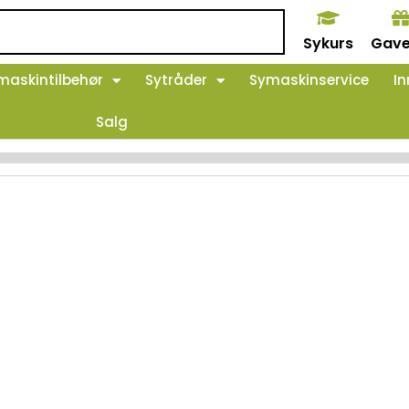
Sykurs
Gave
maskintilbehør
Sytråder
Symaskinservice
In
Salg