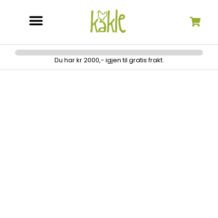
Søk etter:
Du har kr 2000,- igjen til gratis frakt.
Universal 70-90