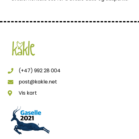
(+47) 992 28 004
post@kakle.net
Vis kart