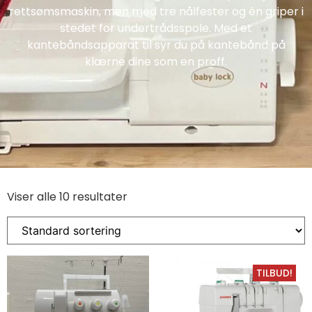
rettsømsmaskin, men med tre nålfester og én griper i
stedet for undertrådsspole. Med et
kantebåndsapparat til syr du på kantebånd på
klærne dine som en proff.
Viser alle 10 resultater
TILBUD!