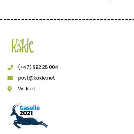
(+47) 992 28 004
post@kakle.net
Vis kart