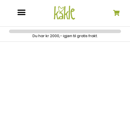
Søk etter:
Du har kr 2000,- igjen til gratis frakt.
brodering