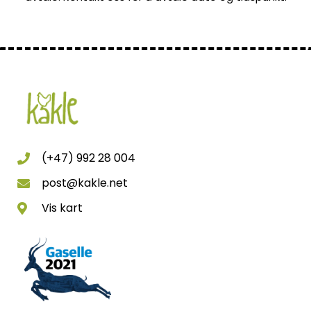
(+47) 992 28 004
post@kakle.net
Vis kart