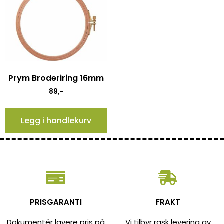
Prym Broderiring 16mm
89
,-
Legg i handlekurv
PRISGARANTI
FRAKT
Dokumentér lavere pris på
Vi tilbyr rask levering av