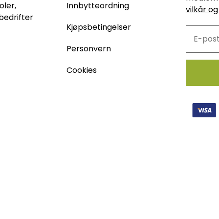
oler,
Innbytteordning
vilkår og
bedrifter
Kjøpsbetingelser
Personvern
Cookies