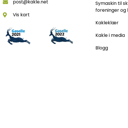
post@kakle.net
Symaskin til sk
foreninger og 
Vis kart
Kakleklær
Kakle i media
Blogg