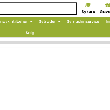
Sykurs
Gave
maskintilbehør
Sytråder
Symaskinservice
In
Salg