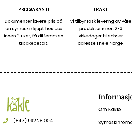
PRISGARANTI
FRAKT
Dokumentér lavere pris på
Vi tilbyr rask levering av våre
en symaskin kjøpt hos oss
produkter innen 2-3
innen 3 uker, få differansen
virkedager til enhver
tilbakebetalt.
adresse i hele Norge.
Informasj
Om Kakle
(+47) 992 28 004
Symaskinforh