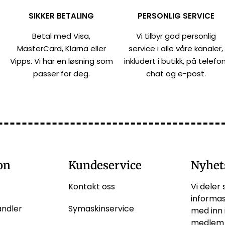
SIKKER BETALING
PERSONLIG SERVICE
Betal med Visa,
Vi tilbyr god personlig
MasterCard, Klarna eller
service i alle våre kanaler,
Vipps. Vi har en løsning som
inkludert i butikk, på telefon
passer for deg.
chat og e-post.
on
Kundeservice
Nyhet
Kontakt oss
Vi deler 
informas
andler
Symaskinservice
med inn 
medlem 