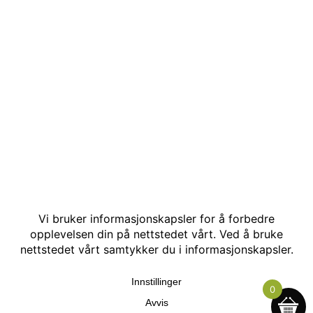
© Kakle AS. Alle rettigheter reservert. Utviklet av:
Hjemmesidehelten
.
0