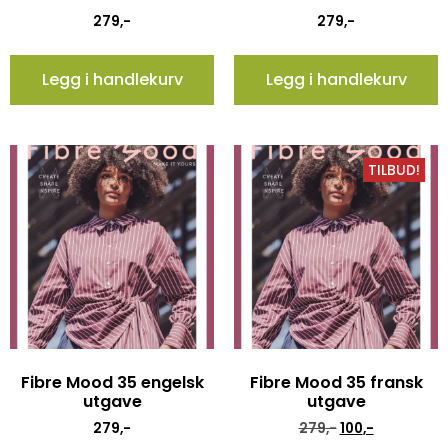
279
,-
279
,-
Legg i handlekurv
Legg i handlekurv
TILBUD!
Fibre Mood 35 engelsk
Fibre Mood 35 fransk
utgave
utgave
279
,-
279
,-
100
,-