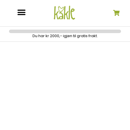
Søk etter:
Du har kr 2000,- igjen til gratis frakt.
Janome MC550E