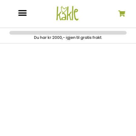
Søk etter:
Du har kr 2000,- igjen til gratis frakt.
Janome DC 6050