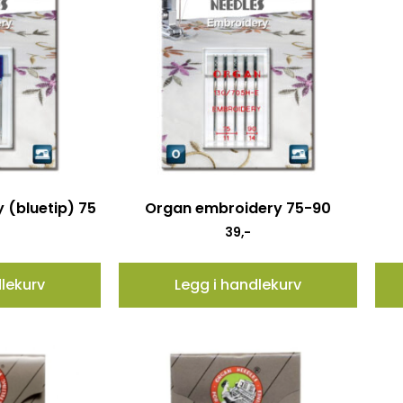
 (bluetip) 75
Organ embroidery 75-90
39
,-
dlekurv
Legg i handlekurv