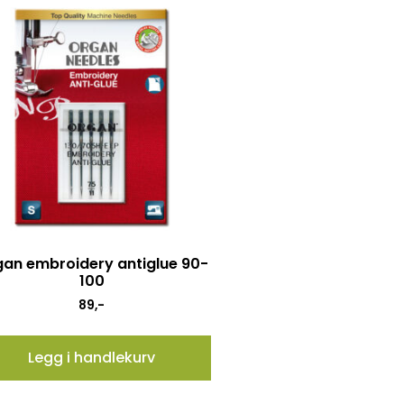
an embroidery antiglue 90-
100
89
,-
Legg i handlekurv