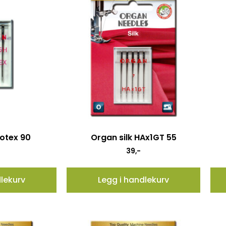
otex 90
Organ silk HAx1GT 55
39
,-
dlekurv
Legg i handlekurv