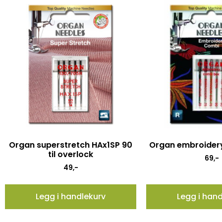
Organ superstretch HAx1SP 90
Organ embroider
til overlock
69
,-
49
,-
Legg i handlekurv
Legg i han