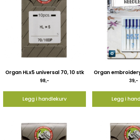
Organ HLx5 universal 70, 10 stk
Organ embroidery
98
,-
39
,-
Legg i handlekurv
Legg i han