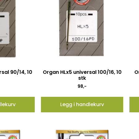
sal 90/14, 10
Organ HLx5 universal 100/16, 10
O
stk
98
,-
dlekurv
Legg i handlekurv