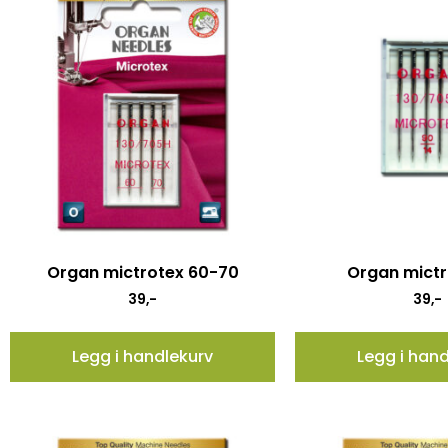
Organ mictrotex 60-70
Organ mictr
39
,-
39
,-
Legg i handlekurv
Legg i han