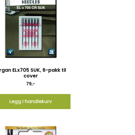
rgan ELx705 SUK, 6-pakk til
cover
79
,-
Legg i handlekurv