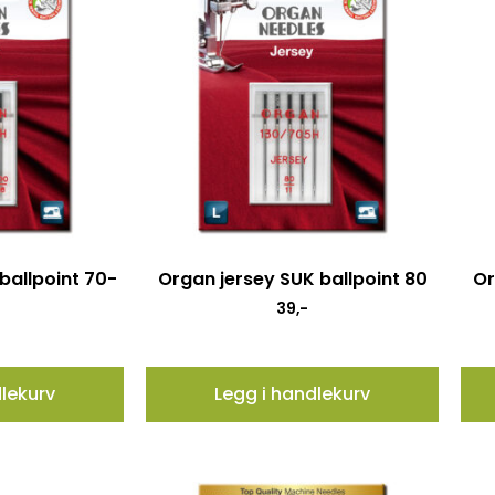
ballpoint 70-
Organ jersey SUK ballpoint 80
Or
39
,-
dlekurv
Legg i handlekurv