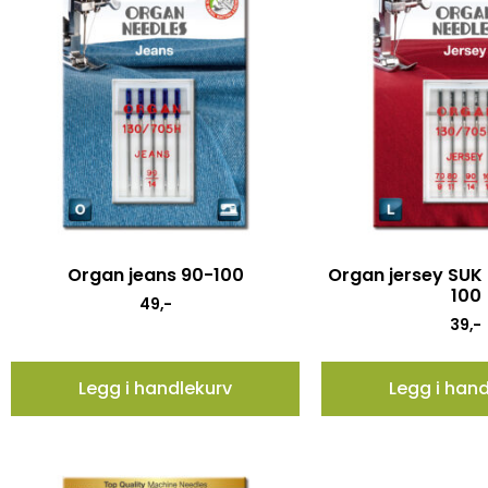
Organ jeans 90-100
Organ jersey SUK 
100
49
,-
39
,-
Legg i handlekurv
Legg i han