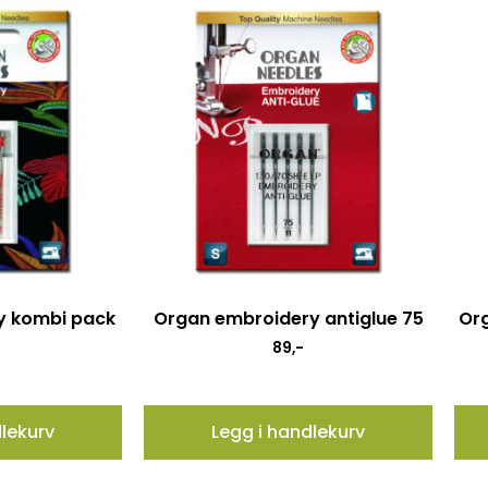
y kombi pack
Organ embroidery antiglue 75
Org
89
,-
dlekurv
Legg i handlekurv