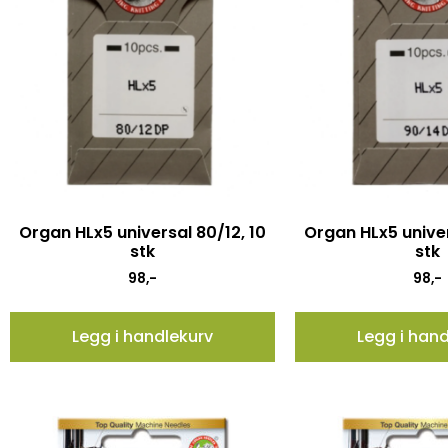
Organ HLx5 universal 80/12, 10
Organ HLx5 univer
stk
stk
98
,-
98
,-
Legg i handlekurv
Legg i han