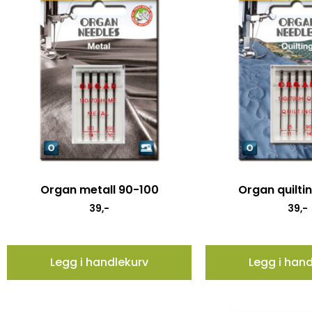
Organ metall 90-100
Organ quilti
39
,-
39
,-
Legg i handlekurv
Legg i han