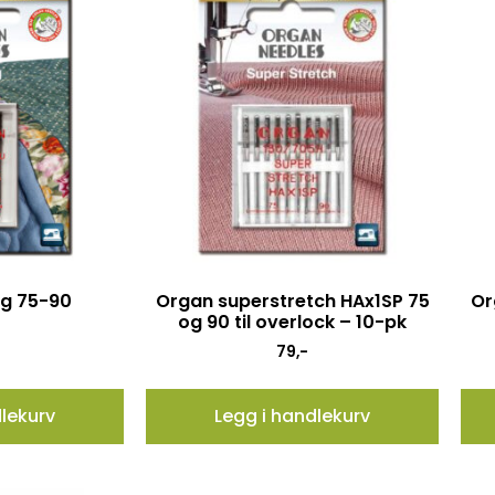
ng 75-90
Organ superstretch HAx1SP 75
Or
og 90 til overlock – 10-pk
79
,-
dlekurv
Legg i handlekurv