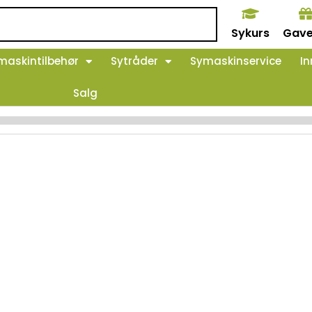
Sykurs
Gave
maskintilbehør
Sytråder
Symaskinservice
In
Salg