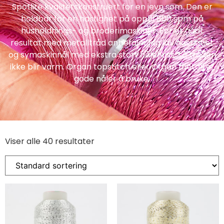
Spotlite kvalitetskonstruert for en jevn søm. Den er
holdbar for en hastighet på opptil 800 spm på
husholdnings- og broderimaskiner. For et godt
resultat med metalltråd anbefaler jeg lav hastighet
og symaskinnål med ekstra stort nålehuss, så tråden
ikke blir varm. Organ topstitch eller Organ metall er
gode nåler å bruke.
Viser alle 40 resultater