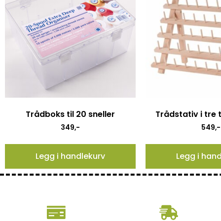
Trådboks til 20 sneller
Trådstativ i tre t
349
,-
549
,-
Legg i handlekurv
Legg i han