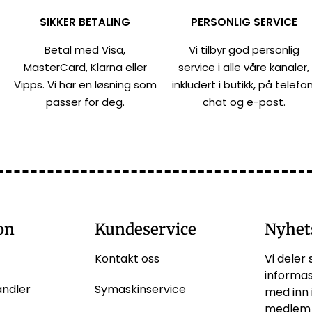
SIKKER BETALING
PERSONLIG SERVICE
Betal med Visa,
Vi tilbyr god personlig
MasterCard, Klarna eller
service i alle våre kanaler,
Vipps. Vi har en løsning som
inkludert i butikk, på telefon
passer for deg.
chat og e-post.
on
Kundeservice
Nyhet
Kontakt oss
Vi deler 
informas
andler
Symaskinservice
med inn 
medlem 