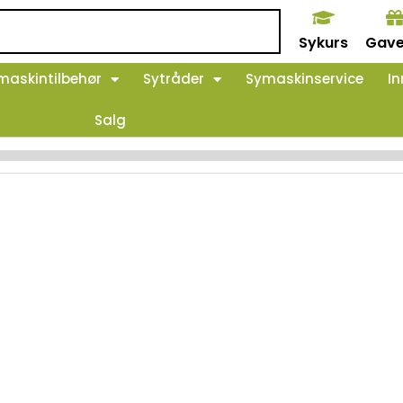
Sykurs
Gave
maskintilbehør
Sytråder
Symaskinservice
In
Salg