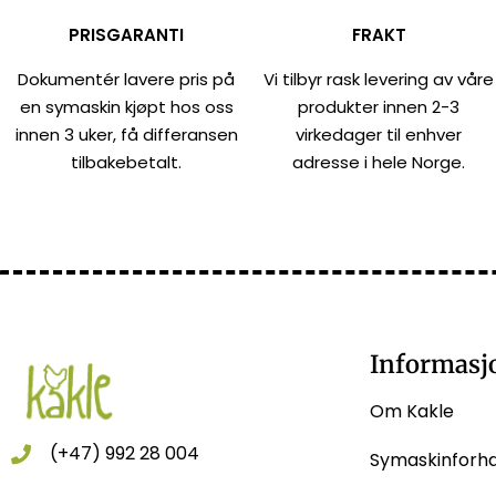
PRISGARANTI
FRAKT
Dokumentér lavere pris på
Vi tilbyr rask levering av våre
en symaskin kjøpt hos oss
produkter innen 2-3
innen 3 uker, få differansen
virkedager til enhver
tilbakebetalt.
adresse i hele Norge.
Informasj
Om Kakle
(+47) 992 28 004
Symaskinforh