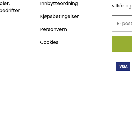
oler,
Innbytteordning
vilkår og
bedrifter
Kjøpsbetingelser
Personvern
Cookies