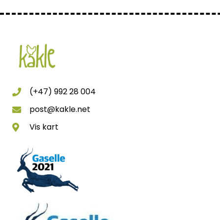
(+47) 992 28 004
post@kakle.net
Vis kart