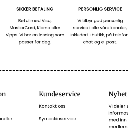
SIKKER BETALING
PERSONLIG SERVICE
Betal med Visa,
Vi tilbyr god personlig
MasterCard, Klarna eller
service i alle våre kanaler,
Vipps. Vi har en løsning som
inkludert i butikk, på telefon
passer for deg.
chat og e-post.
on
Kundeservice
Nyhet
Kontakt oss
Vi deler 
informas
andler
Symaskinservice
med inn 
medlem 