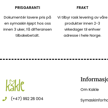
PRISGARANTI
FRAKT
Dokumentér lavere pris på
Vi tilbyr rask levering av våre
en symaskin kjøpt hos oss
produkter innen 2-3
innen 3 uker, få differansen
virkedager til enhver
tilbakebetalt.
adresse i hele Norge.
Informasj
Om Kakle
(+47) 992 28 004
Symaskinforh