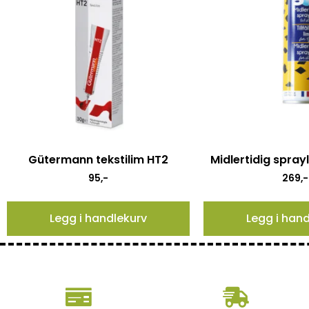
Gütermann tekstilim HT2
Midlertidig sprayl
95
,-
269
,-
Legg i handlekurv
Legg i han