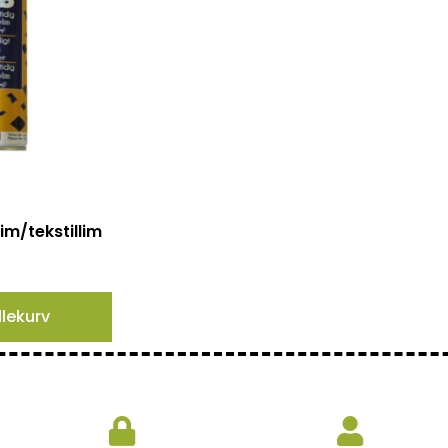
im/tekstillim
dlekurv