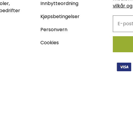
oler,
Innbytteordning
vilkår og
bedrifter
Kjøpsbetingelser
Personvern
Cookies