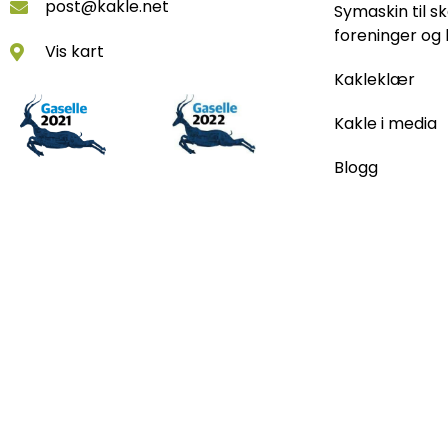
post@kakle.net
Symaskin til sk
foreninger og 
Vis kart
Kakleklær
Kakle i media
Blogg