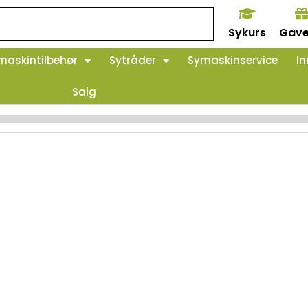
Sykurs
Gave
maskintilbehør
Sytråder
Symaskinservice
In
Salg