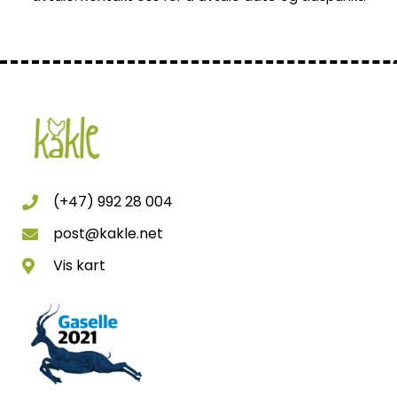
(+47) 992 28 004
post@kakle.net
Vis kart