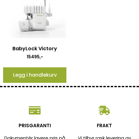
BabyLock Victory
15495
,-
Legg i handlekurv
PRISGARANTI
FRAKT
Dokumentér lavere pris på
Vi tilbyr rask levering av