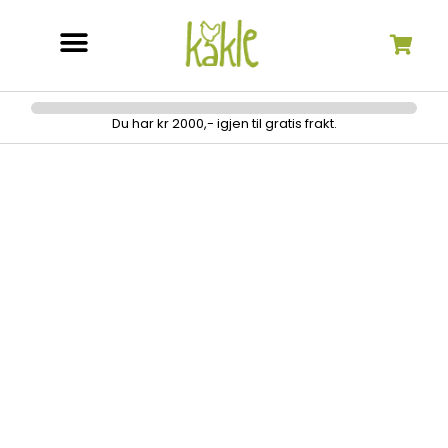
Søk etter:
Du har kr 2000,- igjen til gratis frakt.
Baby Lock Victory