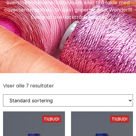
overlockmaskinens flatlocksøm eller til å falde med
coversøm maskinen. Brukes i griperne. Bruk Wonderfil
Designer overlocktråd i nålene.
Viser alle 7 resultater
TILBUD!
TILBUD!