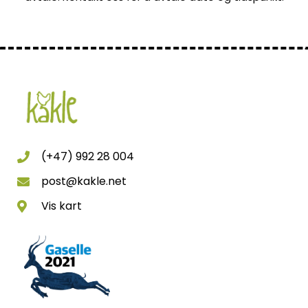
(+47) 992 28 004
post@kakle.net
Vis kart