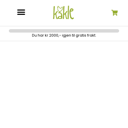
Søk etter:
Du har kr 2000,- igjen til gratis frakt.
Strikkfot babylock