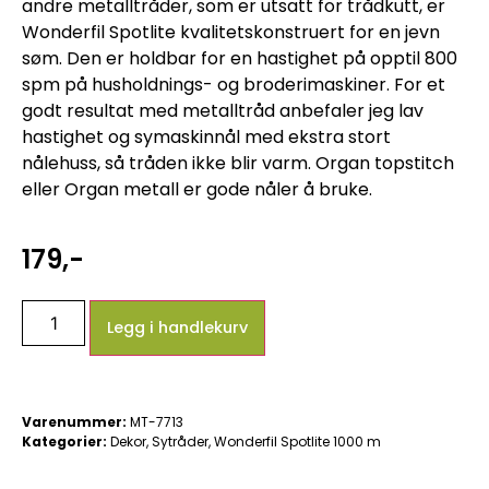
andre metalltråder, som er utsatt for trådkutt, er
Wonderfil Spotlite kvalitetskonstruert for en jevn
søm. Den er holdbar for en hastighet på opptil 800
spm på husholdnings- og broderimaskiner. For et
godt resultat med metalltråd anbefaler jeg lav
hastighet og symaskinnål med ekstra stort
nålehuss, så tråden ikke blir varm. Organ topstitch
eller Organ metall er gode nåler å bruke.
179
,-
Legg i handlekurv
Varenummer:
MT-7713
Kategorier:
Dekor
,
Sytråder
,
Wonderfil Spotlite 1000 m