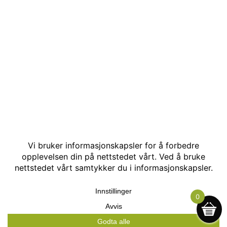
© Kakle AS. Alle rettigheter reservert. Utviklet av:
Hjemmesidehelten
.
0