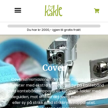
Søk etter:
Du har kr 2000,- igjen til gratis frakt.
Cover
Coversømsmaskinen din får en masse ekstra
muligheter med ekstra trykkføtter. Sy på kantebånd
med kantebåndsapparatet, lag jevne falder med
faldeguiden, mat stoffet ditt jevnt med stoffguiden
eller sy på strikk med strikkrynkeapparatet.