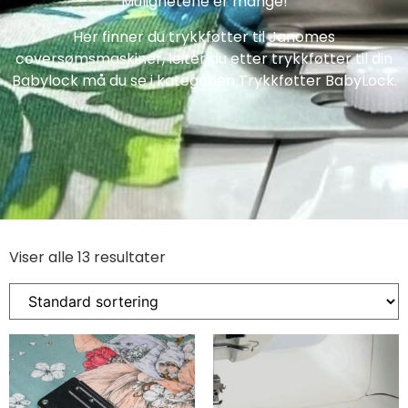
Mulighetene er mange!
Her finner du trykkføtter til Janomes
coversømsmaskiner, leiter du etter trykkføtter til din
Babylock må du se i kategorien Trykkføtter BabyLock.
Viser alle 13 resultater