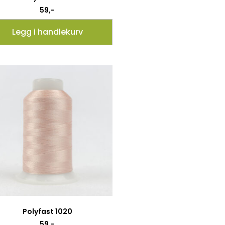
59
,-
Legg i handlekurv
Polyfast 1020
59
,-