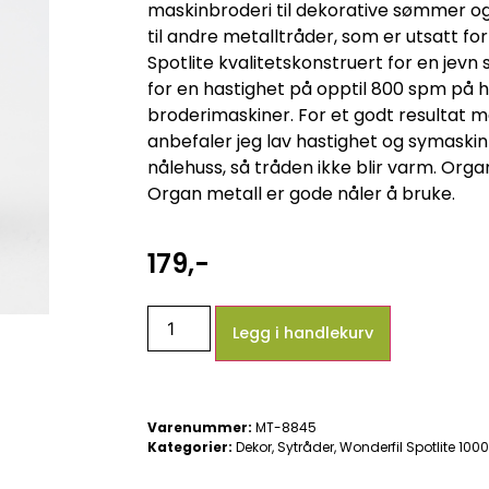
maskinbroderi til dekorative sømmer og 
til andre metalltråder, som er utsatt for
Spotlite kvalitetskonstruert for en jevn
for en hastighet på opptil 800 spm på 
broderimaskiner. For et godt resultat 
anbefaler jeg lav hastighet og symaski
nålehuss, så tråden ikke blir varm. Organ
Organ metall er gode nåler å bruke.
179
,-
Legg i handlekurv
Varenummer:
MT-8845
Kategorier:
Dekor
,
Sytråder
,
Wonderfil Spotlite 100