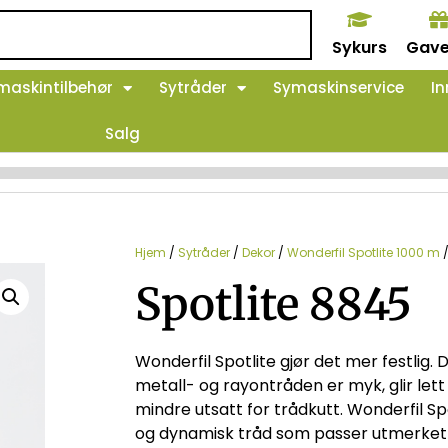
Sykurs
Gave
maskintilbehør
Sytråder
Symaskinservice
In
Salg
Hjem
/
Sytråder
/
Dekor
/
Wonderfil Spotlite 1000 m
/
Spotlite 8845
Wonderfil Spotlite gjør det mer festlig.
metall- og rayontråden er myk, glir lett
mindre utsatt for trådkutt. Wonderfil Sp
og dynamisk tråd som passer utmerket ti