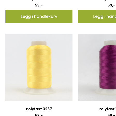
59
,-
59
,-
Legg i handlekurv
Legg i han
Polyfast 3267
Polyfast
59
,-
59
,-