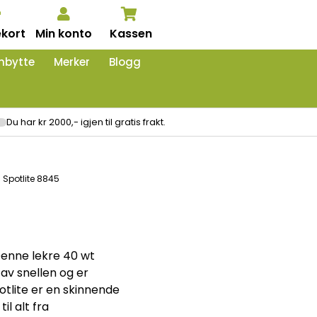
kort
Min konto
Kassen
nbytte
Merker
Blogg
Du har kr 2000,- igjen til gratis frakt.
 Spotlite 8845
 Denne lekre 40 wt
 av snellen og er
otlite er en skinnende
l alt fra