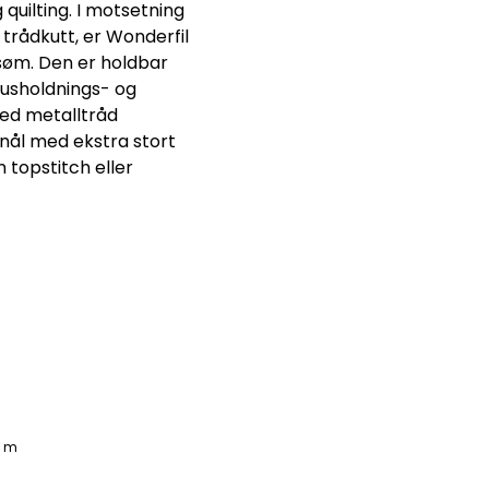
quilting. I motsetning
 trådkutt, er Wonderfil
 søm. Den er holdbar
husholdnings- og
med metalltråd
nnål med ekstra stort
 topstitch eller
0 m