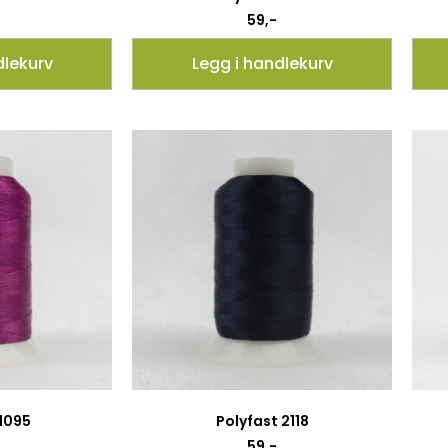
59
,-
dlekurv
Legg i handlekurv
 1095
Polyfast 2118
59
,-