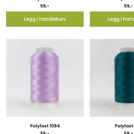
59
,-
59
,-
Legg i handlekurv
Legg i han
Polyfast 1084
Polyfast 
59
,-
59
,-