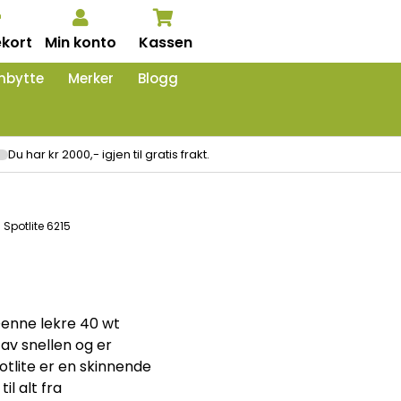
kort
Min konto
Kassen
nbytte
Merker
Blogg
Du har kr 2000,- igjen til gratis frakt.
 Spotlite 6215
 Denne lekre 40 wt
 av snellen og er
otlite er en skinnende
l alt fra