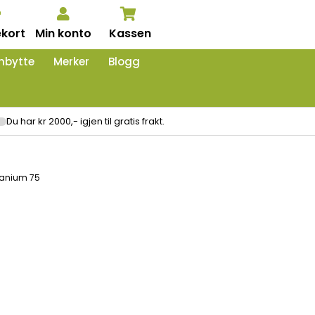
kort
Min konto
Kassen
nbytte
Merker
Blogg
Du har kr 2000,- igjen til gratis frakt.
itanium 75