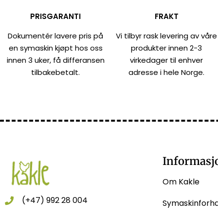
PRISGARANTI
FRAKT
Dokumentér lavere pris på
Vi tilbyr rask levering av våre
en symaskin kjøpt hos oss
produkter innen 2-3
innen 3 uker, få differansen
virkedager til enhver
tilbakebetalt.
adresse i hele Norge.
Informasj
Om Kakle
(+47) 992 28 004
Symaskinforh