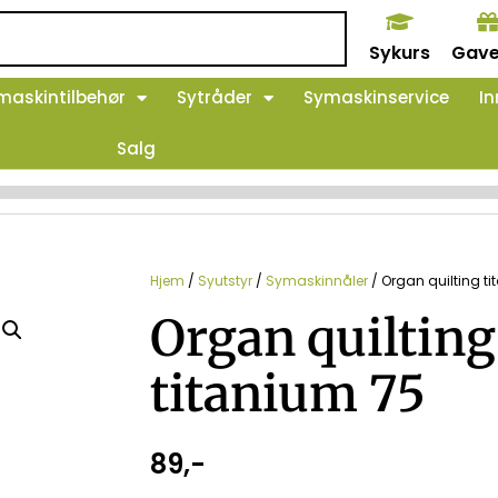
Sykurs
Gave
maskintilbehør
Sytråder
Symaskinservice
In
Salg
Hjem
/
Syutstyr
/
Symaskinnåler
/ Organ quilting t
Organ quilting
titanium 75
89
,-