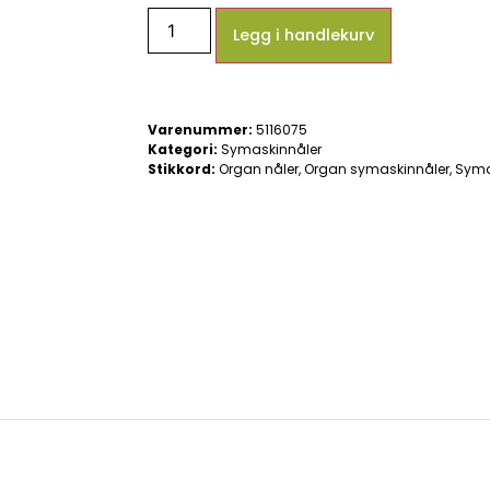
Legg i handlekurv
Varenummer:
5116075
Kategori:
Symaskinnåler
Stikkord:
Organ nåler
,
Organ symaskinnåler
,
Syma