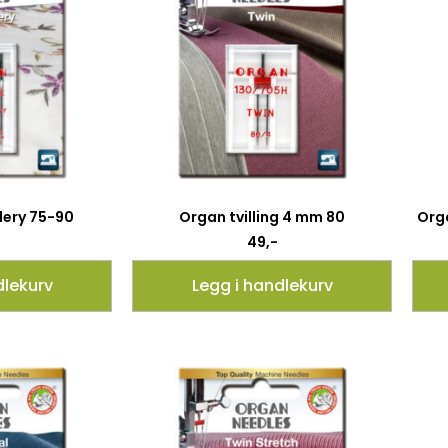
ery 75-90
Organ tvilling 4 mm 80
Orga
49
,-
dlekurv
Legg i handlekurv