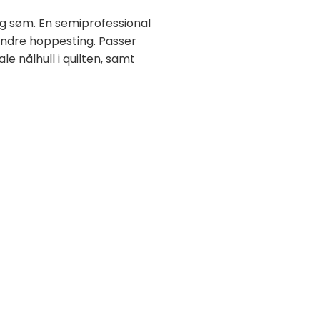
og søm. En semiprofessional
hindre hoppesting. Passer
e nålhull i quilten, samt