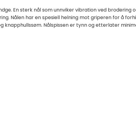
endge. En sterk nål som unnviker vibration ved brodering 
ng. Nålen har en spesiell helning mot griperen for å for
 og knapphullssøm. Nålspissen er tynn og etterlater minimal