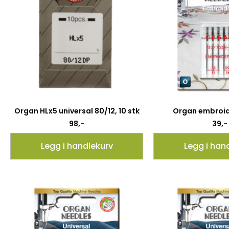
Organ HLx5 universal 80/12, 10 stk
Organ embroid
98
,-
39
,-
Legg i handlekurv
Legg i han