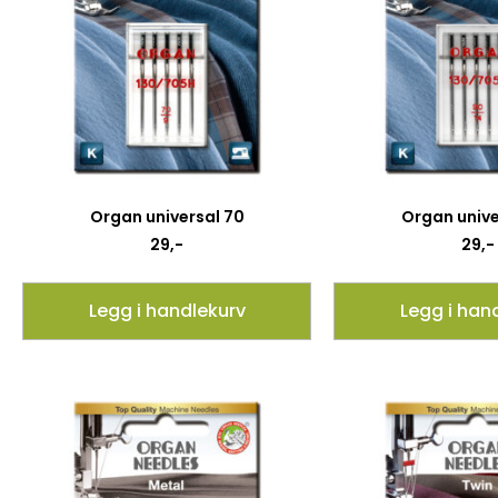
Organ universal 70
Organ unive
29
,-
29
,-
Legg i handlekurv
Legg i han