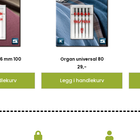
g 6 mm 100
Organ universal 80
29
,-
dlekurv
Legg i handlekurv