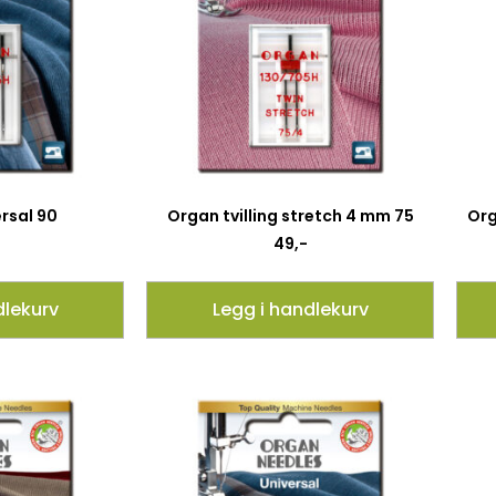
rsal 90
Organ tvilling stretch 4 mm 75
Org
49
,-
dlekurv
Legg i handlekurv