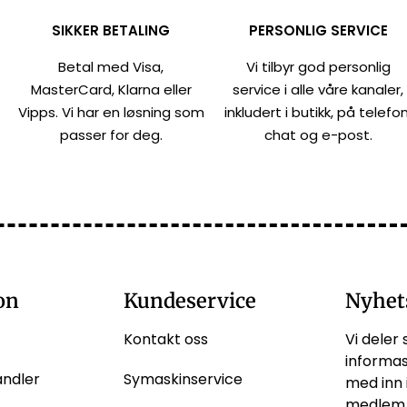
SIKKER BETALING
PERSONLIG SERVICE
Betal med Visa,
Vi tilbyr god personlig
MasterCard, Klarna eller
service i alle våre kanaler,
Vipps. Vi har en løsning som
inkludert i butikk, på telefon
passer for deg.
chat og e-post.
on
Kundeservice
Nyhet
Kontakt oss
Vi deler 
informas
andler
Symaskinservice
med inn 
medlem 