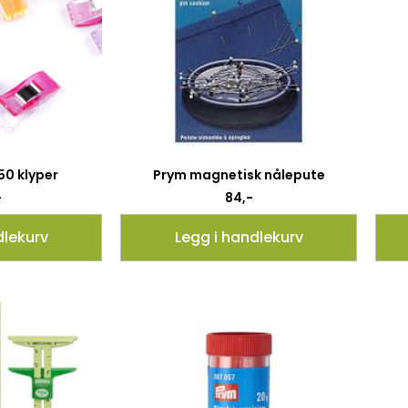
50 klyper
Prym magnetisk nålepute
-
84
,-
dlekurv
Legg i handlekurv