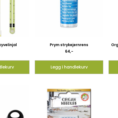
kyvelinjal
Prym strykejernrens
Org
64
,-
dlekurv
Legg i handlekurv