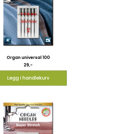
Organ universal 100
29
,-
Legg i handlekurv