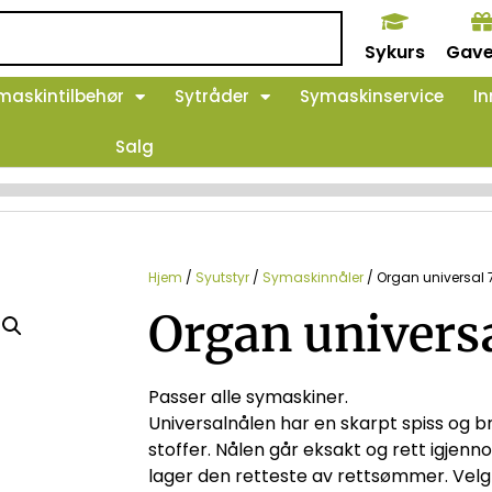
Sykurs
Gave
maskintilbehør
Sytråder
Symaskinservice
In
Salg
Hjem
/
Syutstyr
/
Symaskinnåler
/ Organ universal 
Organ univers
Passer alle symaskiner.
Universalnålen har en skarpt spiss og br
stoffer. Nålen går eksakt og rett igjenn
lager den retteste av rettsømmer. Velg