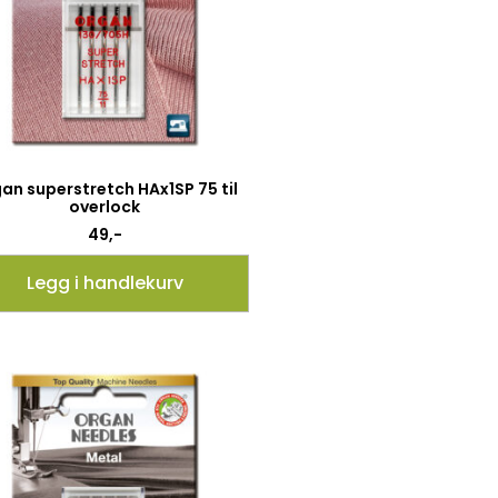
an superstretch HAx1SP 75 til
overlock
49
,-
Legg i handlekurv