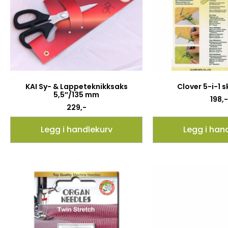
KAI Sy- & Lappeteknikksaks
Clover 5-i-1 s
5,5″/135 mm
198
,-
229
,-
Legg i handlekurv
Legg i han