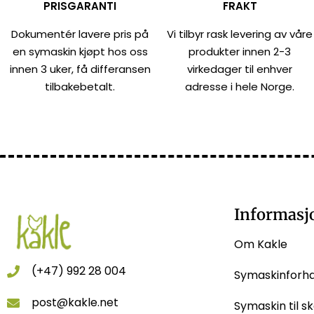
PRISGARANTI
FRAKT
Dokumentér lavere pris på
Vi tilbyr rask levering av våre
en symaskin kjøpt hos oss
produkter innen 2-3
innen 3 uker, få differansen
virkedager til enhver
tilbakebetalt.
adresse i hele Norge.
Informasj
Om Kakle
(+47) 992 28 004
Symaskinforh
post@kakle.net
Symaskin til sk