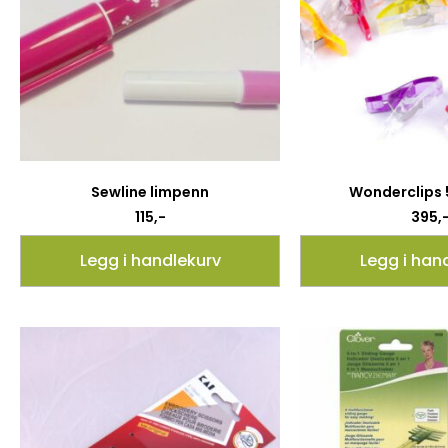
Sewline limpenn
Wonderclips 
115
,-
395
,
Legg i handlekurv
Legg i han