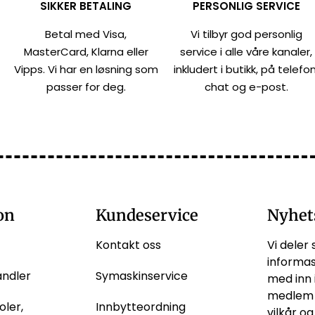
SIKKER BETALING
PERSONLIG SERVICE
Betal med Visa,
Vi tilbyr god personlig
MasterCard, Klarna eller
service i alle våre kanaler,
Vipps. Vi har en løsning som
inkludert i butikk, på telefon
passer for deg.
chat og e-post.
on
Kundeservice
Nyhet
Kontakt oss
Vi deler 
informas
andler
Symaskinservice
med inn 
medlem 
oler,
Innbytteordning
vilkår og