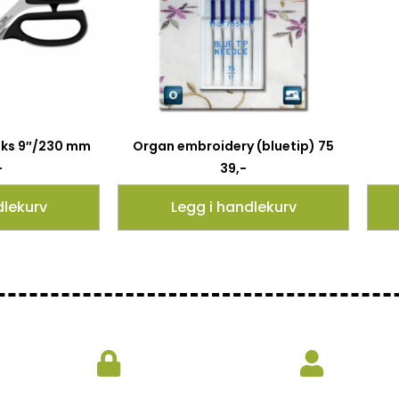
aks 9″/230 mm
Organ embroidery (bluetip) 75
-
39
,-
dlekurv
Legg i handlekurv