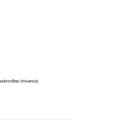
skinnåler
,
Universal
,