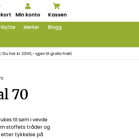
kort
Min konto
Kassen
nbytte
Merker
Blogg
Du har kr 2000,- igjen til gratis frakt.
70
al 70
ukes til søm i vevde
om stoffets tråder og
 etter tykkelse på