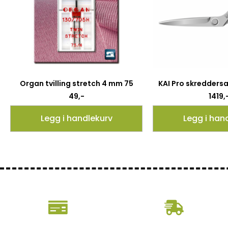
Organ tvilling stretch 4 mm 75
KAI Pro skredders
49
,-
1419
,
Legg i handlekurv
Legg i han