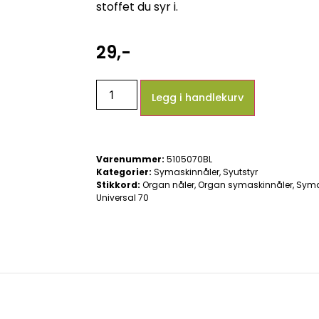
stoffet du syr i.
29
,-
Legg i handlekurv
Varenummer:
5105070BL
Kategorier:
Symaskinnåler
,
Syutstyr
Stikkord:
Organ nåler
,
Organ symaskinnåler
,
Syma
Universal 70