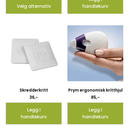
Velg alternativ
handlekurv
Skredderkritt
Prym ergonomisk kritthjul
36
,-
85
,-
Legg i
Legg i
handlekurv
handlekurv