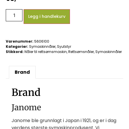
Legg i handlekurv
Varenummer:
5606100
Kategorier:
Symaskinnåler
,
Syutstyr
Stikkord:
Nåler til rettsømsmaskin
,
Rettsømsnåler
,
Symaskinnåler
Brand
Brand
Janome
Janome ble grunnlagt i Japan i 1921, og er i dag
verdens største symaskinprodusent. Vi