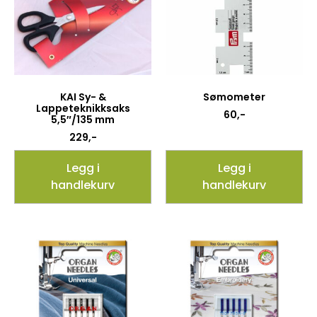
KAI Sy- &
Sømometer
Lappeteknikksaks
60
,-
5,5″/135 mm
229
,-
Legg i
Legg i
handlekurv
handlekurv