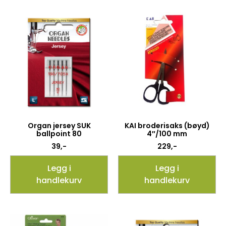
Organ jersey SUK
KAI broderisaks (bøyd)
ballpoint 80
4″/100 mm
39
,-
229
,-
Legg i
Legg i
handlekurv
handlekurv