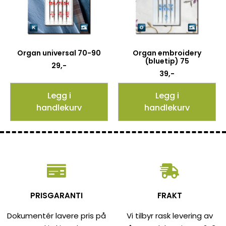
Organ universal 70-90
Organ embroidery
(bluetip) 75
29
,-
39
,-
Legg i
Legg i
handlekurv
handlekurv
PRISGARANTI
FRAKT
Dokumentér lavere pris på
Vi tilbyr rask levering av