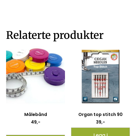
Relaterte produkter
Målebånd
Organ top stitch 90
49
,-
39
,-
Legg i