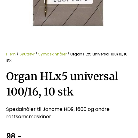
Hjem
/
Syutstyr
/
Symaskinnåler
/ Organ HLx5 universal 100/16, 10
stk
Organ HLx5 universal
100/16, 10 stk
Spesialnåler til Janome HD9, 1600 og andre
rettsømsmaskiner.
98
,-