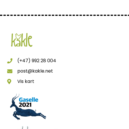
(+47) 992 28 004
post@kakle.net
Vis kart