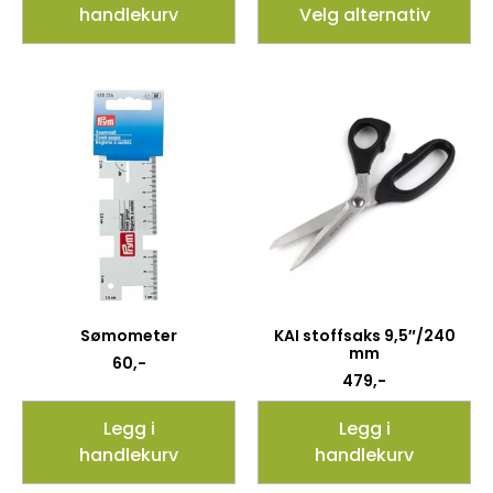
handlekurv
Velg alternativ
Sømometer
KAI stoffsaks 9,5″/240
mm
60
,-
479
,-
Legg i
Legg i
handlekurv
handlekurv