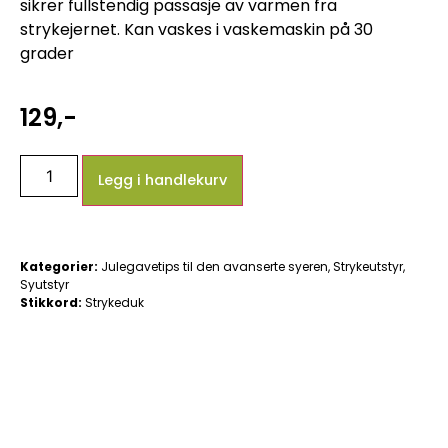
sikrer fullstendig passasje av varmen fra
strykejernet. Kan vaskes i vaskemaskin på 30
grader
129
,-
Legg i handlekurv
Kategorier:
Julegavetips til den avanserte syeren
,
Strykeutstyr
,
Syutstyr
Stikkord:
Strykeduk