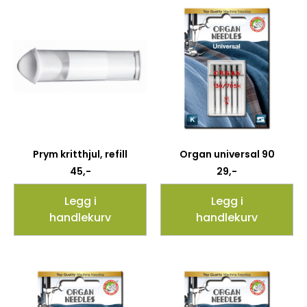
Prym kritthjul, refill
Organ universal 90
45
,-
29
,-
Legg i
Legg i
handlekurv
handlekurv