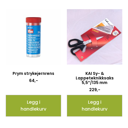
Prym strykejernrens
KAI Sy- &
Lappeteknikksaks
64
,-
5,5″/135 mm
229
,-
Legg i
Legg i
handlekurv
handlekurv