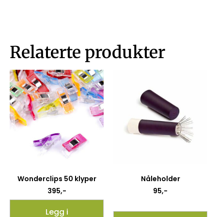
Relaterte produkter
Wonderclips 50 klyper
Nåleholder
395
,-
95
,-
Legg i