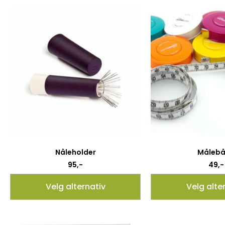
Nåleholder
Måleb
95
,-
49
,-
Velg alternativ
Velg alte