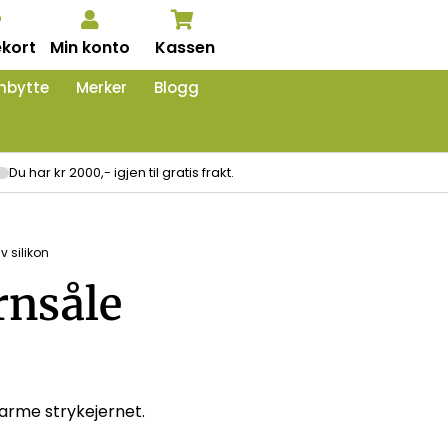
kort
Min konto
Kassen
nbytte
Merker
Blogg
Du har kr 2000,- igjen til gratis frakt.
v silikon
rnsåle
varme strykejernet.