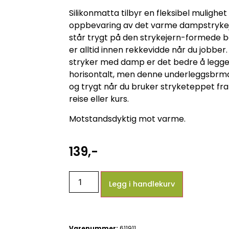
Silikonmatta tilbyr en fleksibel mulighet 
oppbevaring av det varme dampstrykeje
står trygt på den strykejern-formede 
er alltid innen rekkevidde når du jobber.
stryker med damp er det bedre å legge
horisontalt, men denne underleggsbrma
og trygt når du bruker stryketeppet f
reise eller kurs.
Motstandsdyktig mot varme.
139
,-
Legg i handlekurv
Varenummer:
611911