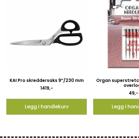
KAI Pro skreddersaks 9″/230 mm
Organ superstretch
overlo
1419
,-
49
,-
Legg i handlekurv
Legg i han