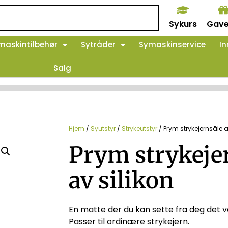
Sykurs
Gave
maskintilbehør
Sytråder
Symaskinservice
In
Salg
Hjem
/
Syutstyr
/
Strykeutstyr
/ Prym strykejernsåle a
Prym strykeje
av silikon
En matte der du kan sette fra deg det 
Passer til ordinære strykejern.