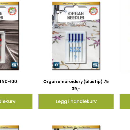
l 90-100
Organ embroidery (bluetip) 75
39
,-
dlekurv
Legg i handlekurv