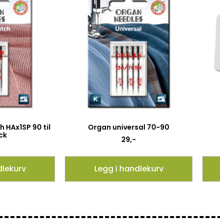
 HAx1SP 90 til
Organ universal 70-90
ck
29
,-
dlekurv
Legg i handlekurv