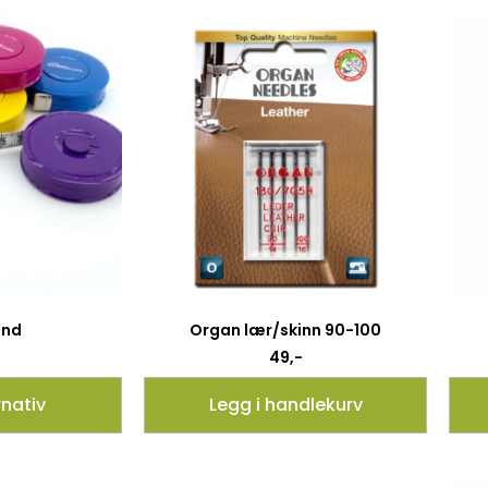
ånd
Organ lær/skinn 90-100
49
,-
rnativ
Legg i handlekurv