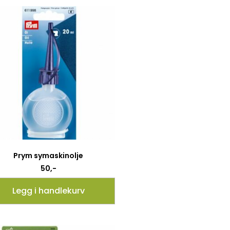
Prym symaskinolje
50
,-
Legg i handlekurv