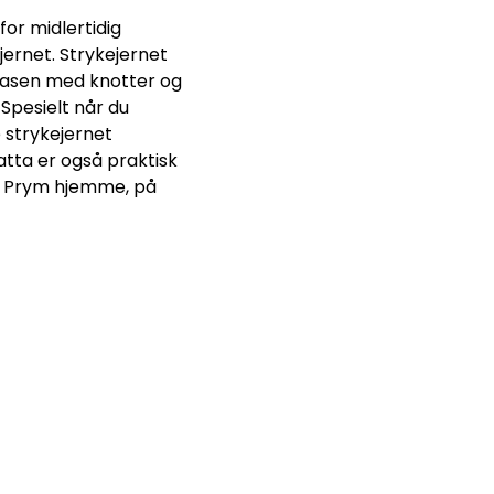
for midlertidig
rnet. Strykejernet
basen med knotter og
 Spesielt når du
 strykejernet
tta er også praktisk
ra Prym hjemme, på