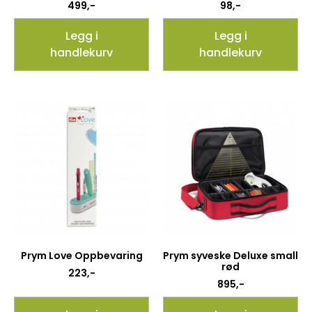
499
,-
98
,-
Legg i
Legg i
handlekurv
handlekurv
Prym Love Oppbevaring
Prym syveske Deluxe small
rød
223
,-
895
,-