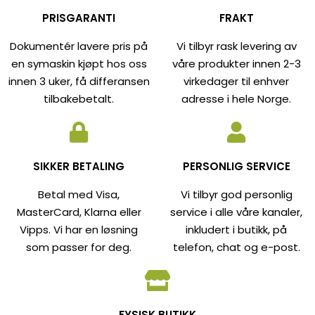
PRISGARANTI
FRAKT
Dokumentér lavere pris på
Vi tilbyr rask levering av
en symaskin kjøpt hos oss
våre produkter innen 2-3
innen 3 uker, få differansen
virkedager til enhver
tilbakebetalt.
adresse i hele Norge.
SIKKER BETALING
PERSONLIG SERVICE
Betal med Visa,
Vi tilbyr god personlig
MasterCard, Klarna eller
service i alle våre kanaler,
Vipps. Vi har en løsning
inkludert i butikk, på
som passer for deg.
telefon, chat og e-post.
FYSISK BUTIKK