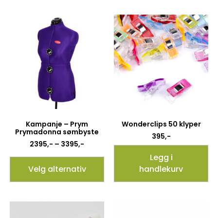
Kampanje – Prym
Wonderclips 50 klyper
Prymadonna sømbyste
395
,-
2395
,-
–
3395
,-
Legg i
Velg alternativ
handlekurv