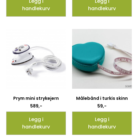
Legg i
Legg i
handlekurv
handlekurv
Prym mini strykejern
Målebånd i turkis skinn
589
,-
59
,-
Legg i
Legg i
handlekurv
handlekurv