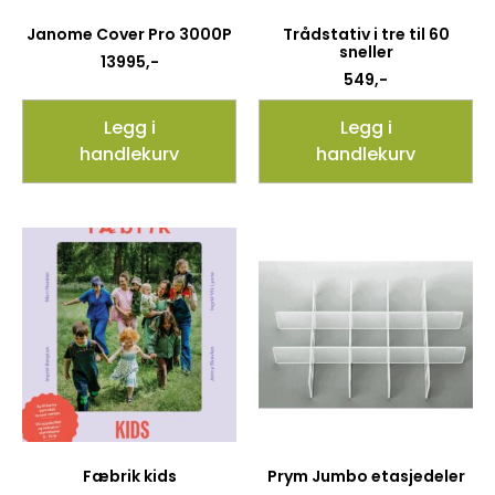
Janome Cover Pro 3000P
Trådstativ i tre til 60
sneller
13995
,-
549
,-
Legg i
Legg i
handlekurv
handlekurv
Fæbrik kids
Prym Jumbo etasjedeler