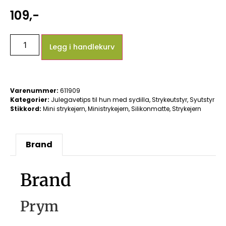
109
,-
Legg i handlekurv
Varenummer:
611909
Kategorier:
Julegavetips til hun med sydilla
,
Strykeutstyr
,
Syutstyr
Stikkord:
Mini strykejern
,
Ministrykejern
,
Silikonmatte
,
Strykejern
Brand
Brand
Prym