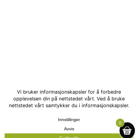
© Kakle AS. Alle rettigheter reservert. Utviklet av:
Hjemmesidehelten
.
0