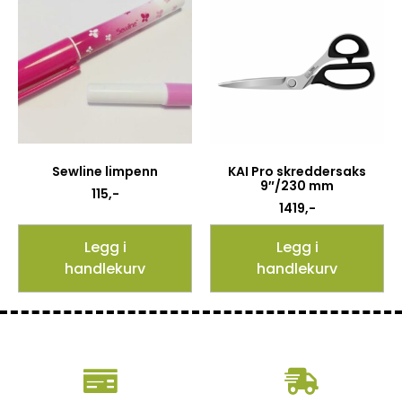
Sewline limpenn
KAI Pro skreddersaks
9″/230 mm
115
,-
1419
,-
Legg i
Legg i
handlekurv
handlekurv