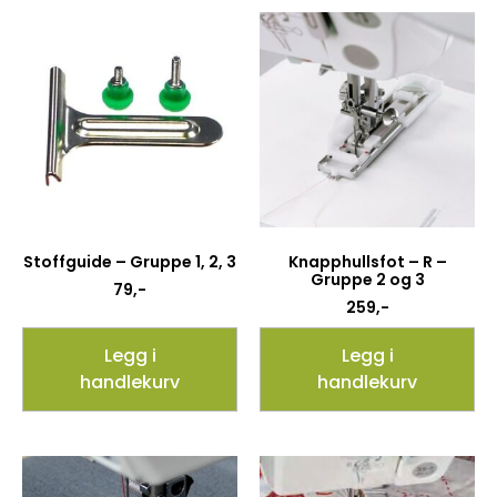
Stoffguide – Gruppe 1, 2, 3
Knapphullsfot – R –
Gruppe 2 og 3
79
,-
259
,-
Legg i
Legg i
handlekurv
handlekurv