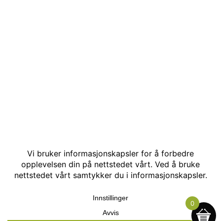
© Kakle AS. Alle rettigheter reservert. Utviklet av:
Hjemmesidehelten
.
0