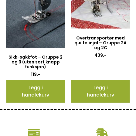
Overtransportør med
quiltelinjal – Gruppe 2A
og 2C
439
,-
Sikk-sakkfot – Gruppe 2
og 3 (uten sort knapp
funksjon)
119
,-
Legg i
Legg i
handlekurv
handlekurv