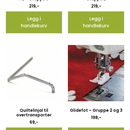
219
,-
219
,-
Legg i
Legg i
handlekurv
handlekurv
Quiltelinjal til
Glidefot – Gruppe 2 og 3
overtransportør
198
,-
69
,-