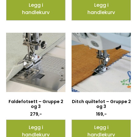
Legg i
Legg i
handlekurv
handlekurv
Faldefotsett – Gruppe 2
Ditch quiltefot – Gruppe 2
og 3
og 3
279
,-
169
,-
Legg i
Legg i
handlekurv
handlekurv