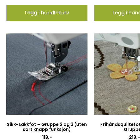
Legg i handlekurv
Legg i han
Sikk-sakkfot – Gruppe 2 og 3 (uten
Frihåndsquiltefo
sort knapp funksjon)
Gruppe
119
,-
219
,-