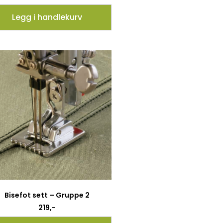
Legg i handlekurv
Bisefot sett – Gruppe 2
219
,-