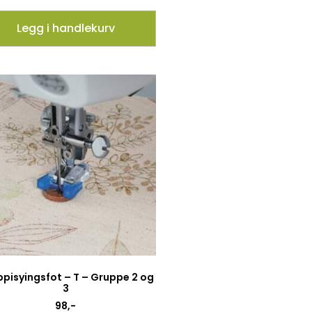
Legg i handlekurv
pisyingsfot – T – Gruppe 2 og
3
98
,-