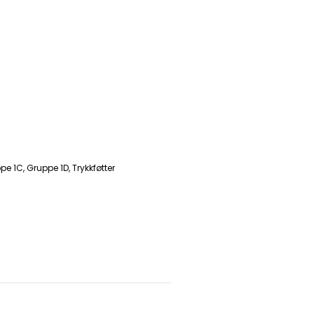
pe 1C
,
Gruppe 1D
,
Trykkføtter