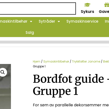
Sykurs
Gave
maskintilbehør
Sytråder
Symaskinservice
In
Salg
Hjem
/
Symaskintilbehør
/
Trykkføtter Janome
/
Bek
Gruppe 1
Bordfot guide
Gruppe 1
For søm av parallelle dekorsømmer me