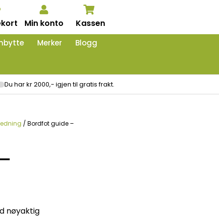
kort
Min konto
Kassen
nbytte
Merker
Blogg
Du har kr 2000,- igjen til gratis frakt.
ledning
/ Bordfot guide –
 –
d nøyaktig