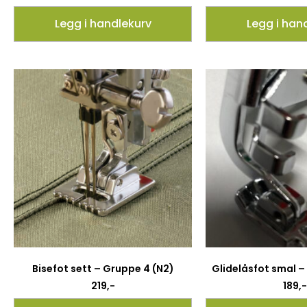
Legg i handlekurv
Legg i han
Bisefot sett – Gruppe 4 (N2)
Glidelåsfot smal –
219
,-
189
,-