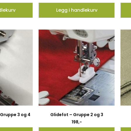
dlekurv
Legg i handlekurv
 Gruppe 3 og 4
Glidefot – Gruppe 2 og 3
198
,-