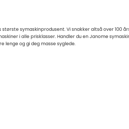
ns største symaskinprodusent. Vi snakker altså over 100 å
skiner i alle prisklasser. Handler du en Janome symaski
are lenge og gi deg masse syglede.