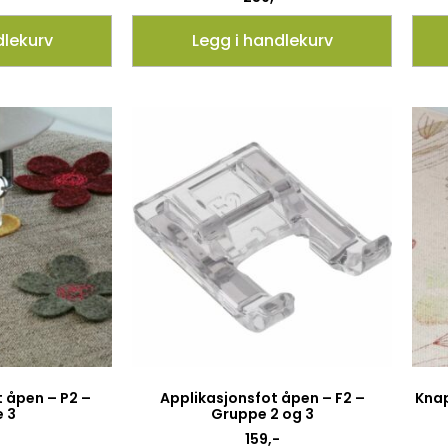
dlekurv
Legg i handlekurv
t åpen – P2 –
Applikasjonsfot åpen – F2 –
Knap
 3
Gruppe 2 og 3
159
,-