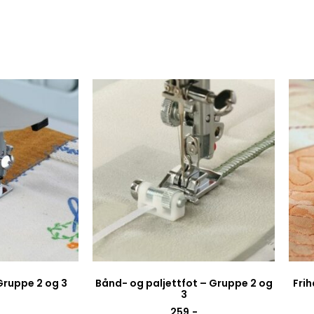
 Gruppe 2 og 3
Bånd- og paljettfot – Gruppe 2 og
Fri
3
259
,-