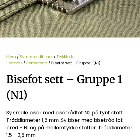
Hjem
/
Symaskintilbehør
/
Trykkføtter
Janome
/
Bekledning
/ Bisefot sett – Gruppe 1 (N1)
Bisefot sett – Gruppe 1
(N1)
Sy smale biser med bisetrådfot N2 på tynt stoff.
Tråddiameter 1,5 mm. Sy biser med bisetråd fot
bred – N1 og på mellomtykke stoffer. Tråddiameter
1,5 – 2,5 mm.