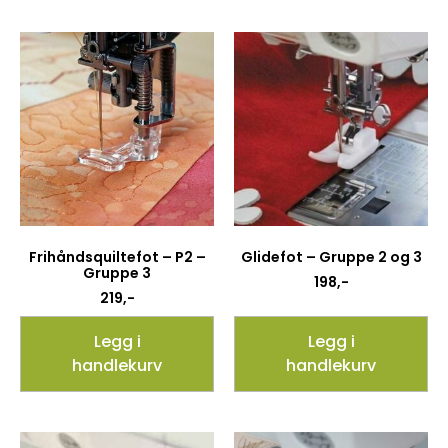
Frihåndsquiltefot – P2 –
Glidefot – Gruppe 2 og 3
Gruppe 3
198
,-
219
,-
Legg i
Legg i
handlekurv
handlekurv