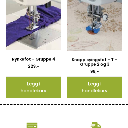
Rynkefot – Gruppe 4
Knappisyingsfot – T –
Gruppe 2 og 3
229
,-
98
,-
Legg i
Legg i
handlekurv
handlekurv