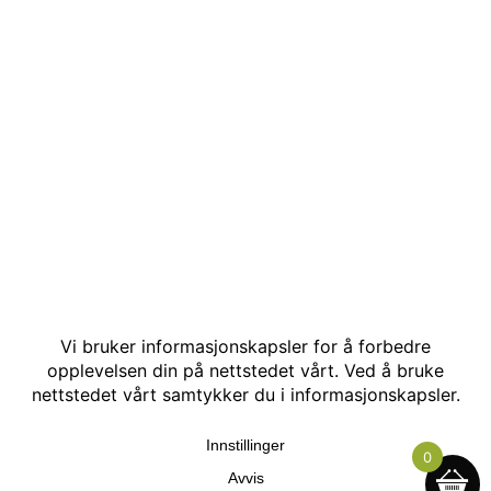
© Kakle AS. Alle rettigheter reservert. Utviklet av:
Hjemmesidehelten
.
0