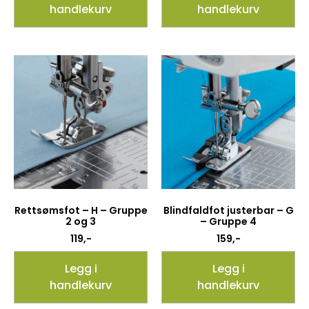
handlekurv
handlekurv
Rettsømsfot – H – Gruppe
Blindfaldfot justerbar – G
2 og 3
– Gruppe 4
119
,-
159
,-
Legg i
Legg i
handlekurv
handlekurv