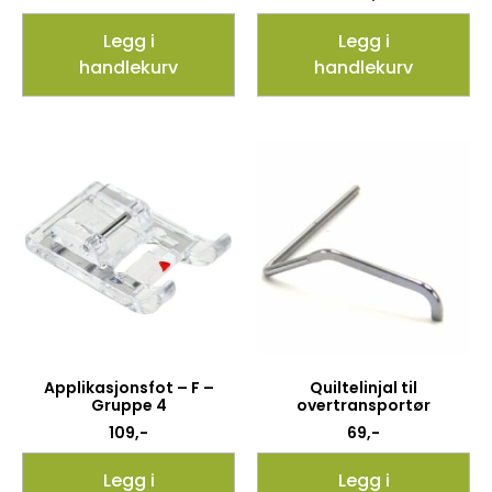
Legg i
Legg i
handlekurv
handlekurv
Applikasjonsfot – F –
Quiltelinjal til
Gruppe 4
overtransportør
109
,-
69
,-
Legg i
Legg i