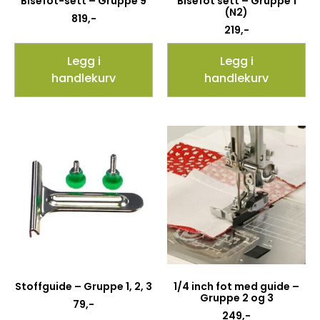
Bisefot-sett – Gruppe 9
Bisefot sett – Gruppe 1
(N2)
819
,-
219
,-
Legg i
Legg i
handlekurv
handlekurv
Stoffguide – Gruppe 1, 2, 3
1/4 inch fot med guide –
Gruppe 2 og 3
79
,-
249
,-