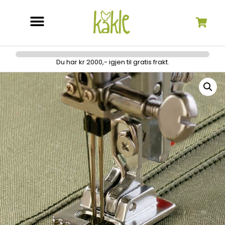
Søk etter:
Du har kr 2000,- igjen til gratis frakt.