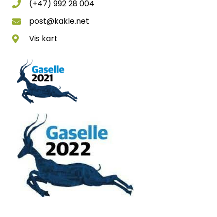
(+47) 992 28 004
post@kakle.net
Vis kart