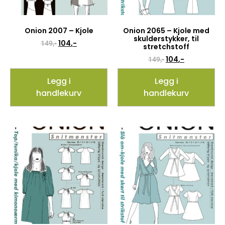
Onion 2007 – Kjole
Onion 2065 – Kjole med
skulderstykker, til
104
,-
149
,-
stretchstoff
104
,-
149
,-
Legg i
Legg i
handlekurv
handlekurv