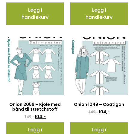
Legg i
Legg i
handlekurv
handlekurv
Onion 2059 – Kjole med
Onion 1049 – Coatigan
bånd til stretchstoff
104
,-
149
,-
104
,-
149
,-
Legg i
Legg i