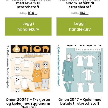
med revers til
slåom-effekt til
stretchstoff
stretchstoff
104
,-
104
,-
149
,-
149
,-
Legg i
Legg i
handlekurv
handlekurv
Onion 20047 – T-skjorter
Onion 2047 – Kjoler med
og kjoler med raglanarm
båtals til stretchstoff
(3-10 år)