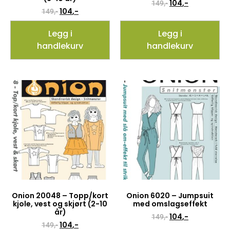
104
,-
149
,-
104
,-
149
,-
Legg i
Legg i
handlekurv
handlekurv
Onion 20048 – Topp/kort
Onion 6020 – Jumpsuit
kjole, vest og skjørt (2-10
med omslagseffekt
år)
104
,-
149
,-
104
,-
149
,-