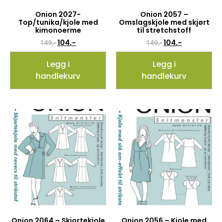
Onion 2027-
Onion 2057 –
Top/tunika/kjole med
Omslagskjole med skjørt
kimonoerme
til stretchstoff
104
,-
104
,-
149
,-
149
,-
Legg i
Legg i
handlekurv
handlekurv
Onion 2064 – Skjortekjole
Onion 2056 – Kjole med