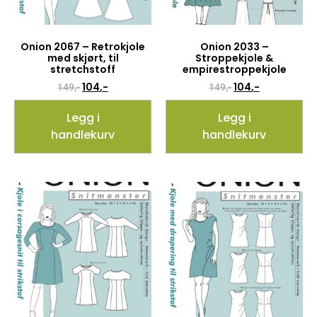
Onion 2067 – Retrokjole
Onion 2033 –
med skjørt, til
Stroppekjole &
stretchstoff
empirestroppekjole
104
,-
104
,-
149
,-
149
,-
Legg i
Legg i
handlekurv
handlekurv