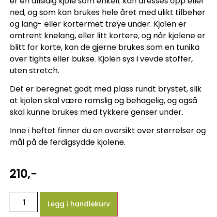
er en allsidig kjole som enkelt kan dresses opp eller
ned, og som kan brukes hele året med ulikt tilbehør
og lang- eller kortermet trøye under. Kjolen er
omtrent knelang, eller litt kortere, og når kjolene er
blitt for korte, kan de gjerne brukes som en tunika
over tights eller bukse. Kjolen sys i vevde stoffer,
uten stretch.
Det er beregnet godt med plass rundt brystet, slik
at kjolen skal være romslig og behagelig, og også
skal kunne brukes med tykkere genser under.
Inne i heftet finner du en oversikt over størrelser og
mål på de ferdigsydde kjolene.
210
,-
Legg i handlekurv