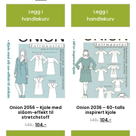
Legg i
Legg i
handlekurv
handlekurv
Onion 2056 – Kjole med
Onion 2036 – 60-talls
slåom-effekt til
inspirert kjole
stretchstoff
104
,-
149
,-
104
,-
149
,-