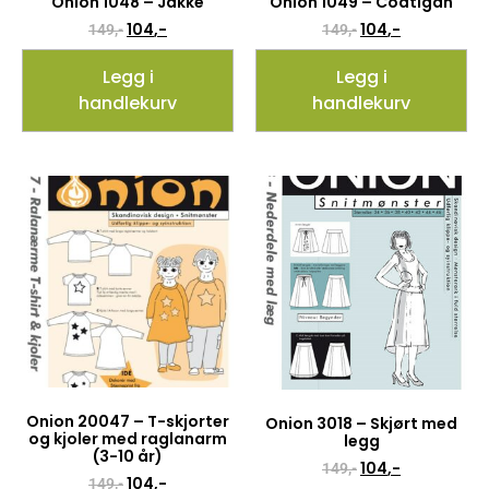
Onion 1048 – Jakke
Onion 1049 – Coatigan
104
,-
104
,-
149
,-
149
,-
Legg i
Legg i
handlekurv
handlekurv
Onion 20047 – T-skjorter
Onion 3018 – Skjørt med
og kjoler med raglanarm
legg
(3-10 år)
104
,-
149
,-
104
,-
149
,-