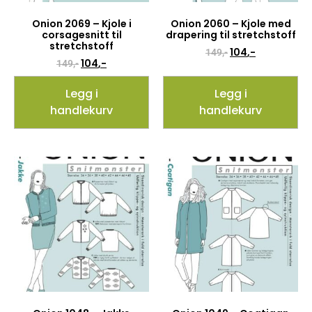
Onion 2069 – Kjole i
Onion 2060 – Kjole med
corsagesnitt til
drapering til stretchstoff
stretchstoff
104
,-
149
,-
104
,-
149
,-
Legg i
Legg i
handlekurv
handlekurv