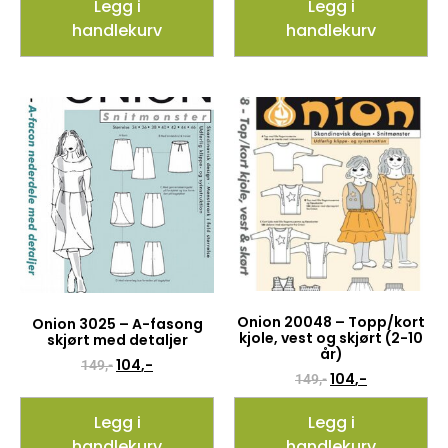
Legg i
Legg i
handlekurv
handlekurv
Onion 20048 – Topp/kort
Onion 3025 – A-fasong
kjole, vest og skjørt (2-10
skjørt med detaljer
år)
104
,-
149
,-
104
,-
149
,-
Legg i
Legg i
handlekurv
handlekurv