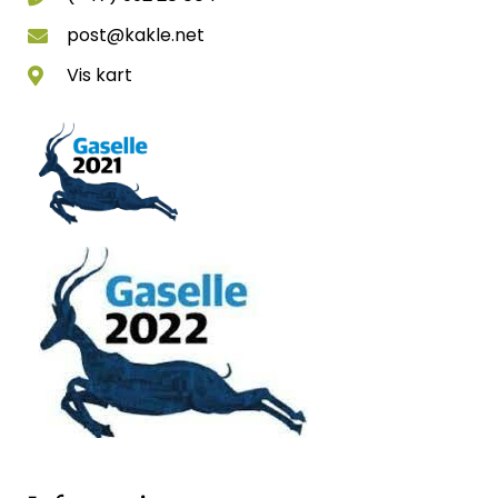
post@kakle.net
Vis kart