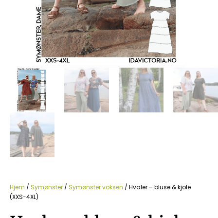
Hjem
/
Symønster
/
Symønster voksen
/ Hvaler – bluse & kjole
(XXS-4XL)