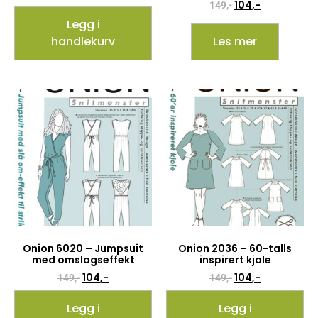
104
,-
149
,-
Legg i
handlekurv
Les mer
Onion 6020 – Jumpsuit
Onion 2036 – 60-talls
med omslagseffekt
inspirert kjole
104
,-
104
,-
149
,-
149
,-
Legg i
Legg i