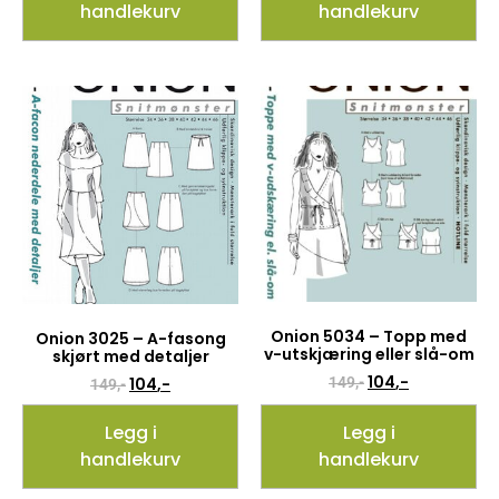
handlekurv
handlekurv
Onion 5034 – Topp med
Onion 3025 – A-fasong
v-utskjæring eller slå-om
skjørt med detaljer
104
,-
104
,-
149
,-
149
,-
Legg i
Legg i
handlekurv
handlekurv