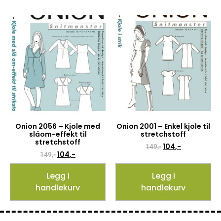
Onion 2056 – Kjole med
Onion 2001 – Enkel kjole til
slåom-effekt til
stretchstoff
stretchstoff
104
,-
149
,-
104
,-
149
,-
Legg i
Legg i
handlekurv
handlekurv