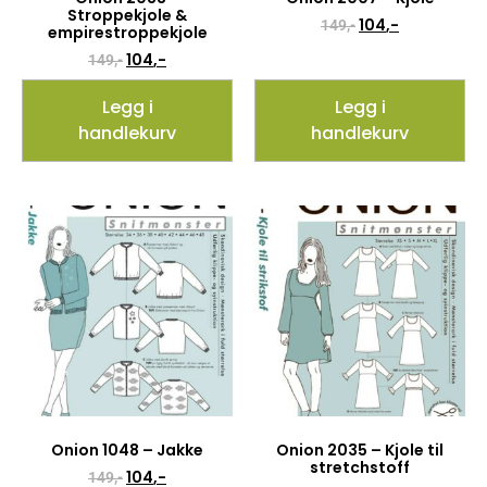
Stroppekjole &
104
,-
149
,-
empirestroppekjole
104
,-
149
,-
Legg i
Legg i
handlekurv
handlekurv
Onion 1048 – Jakke
Onion 2035 – Kjole til
stretchstoff
104
,-
149
,-