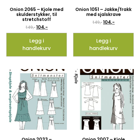
Onion 2065 – Kjole med
Onion 1051 – Jakke/frakk
skulderstykker, til
med sjalskrave
stretchstoff
104
,-
149
,-
104
,-
149
,-
Legg i
Legg i
handlekurv
handlekurv
Onion 2033 –
Onion 2007 – Kjole