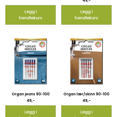
49
,-
Legg i
Legg i
handlekurv
handlekurv
Organ jeans 90-100
Organ lær/skinn 90-100
49
,-
49
,-
Legg i
Legg i