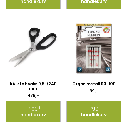
handlekurv
handlekurv
KAI stoffsaks 9,5″/240
Organ metall 90-100
mm
39
,-
479
,-
Legg i
Legg i
handlekurv
handlekurv