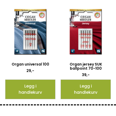
Organ universal 100
Organ jersey SUK
ballpoint 70-100
29
,-
39
,-
Legg i
Legg i
handlekurv
handlekurv