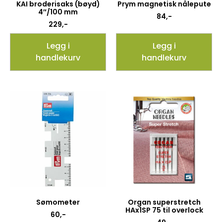
KAI broderisaks (bøyd)
Prym magnetisk nålepute
4″/100 mm
84
,-
229
,-
Legg i
Legg i
handlekurv
handlekurv
Sømometer
Organ superstretch
HAx1SP 75 til overlock
60
,-