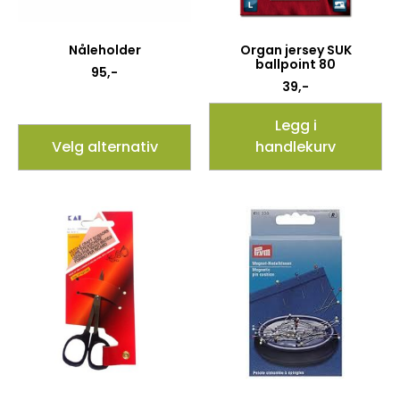
Nåleholder
Organ jersey SUK
ballpoint 80
95
,-
39
,-
Legg i
Velg alternativ
handlekurv